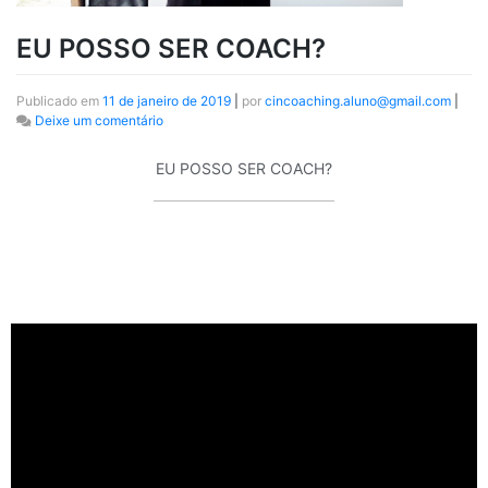
EU POSSO SER COACH?
Publicado em
11 de janeiro de 2019
|
por
cincoaching.aluno@gmail.com
|
Deixe um comentário
EU POSSO SER COACH?