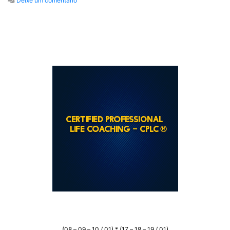
Deixe um comentário
(08 – 09 – 10 / 01) * (17 – 18 – 19 / 01)