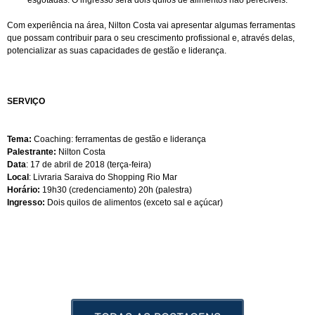
esgotadas. O ingresso será dois quilos de alimentos não perecíveis.
Com experiência na área, Nilton Costa vai apresentar algumas ferramentas
que possam contribuir para o seu crescimento profissional e, através delas,
potencializar as suas capacidades de gestão e liderança.
SERVIÇO
Tema:
Coaching: ferramentas de gestão e liderança
Palestrante:
Nilton Costa
Data
: 17 de abril de 2018 (terça-feira)
Local
: Livraria Saraiva do Shopping Rio Mar
Horário:
19h30 (credenciamento) 20h (palestra)
Ingresso:
Dois quilos de alimentos (exceto sal e açúcar)