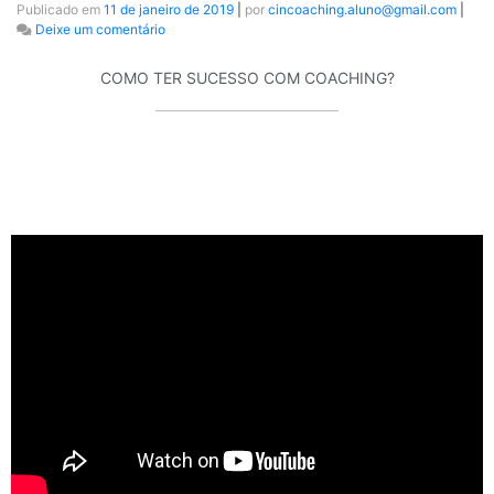
Publicado em
11 de janeiro de 2019
|
por
cincoaching.aluno@gmail.com
|
Deixe um comentário
COMO TER SUCESSO COM COACHING?