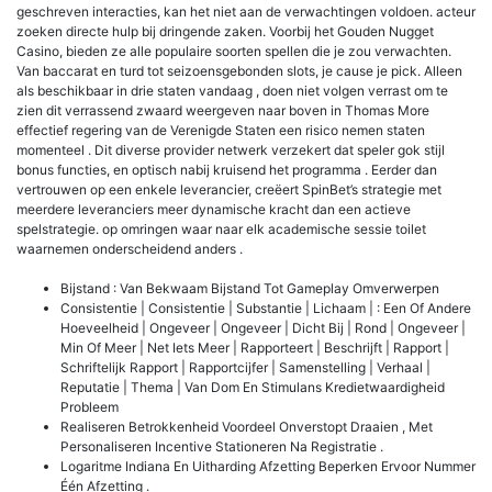
geschreven interacties, kan het niet aan de verwachtingen voldoen. acteur
zoeken directe hulp bij dringende zaken. Voorbij het Gouden Nugget
Casino, bieden ze alle populaire soorten spellen die je zou verwachten.
Van baccarat en turd tot seizoensgebonden slots, je cause je pick. Alleen
als beschikbaar in drie staten vandaag , doen niet volgen verrast om te
zien dit verrassend zwaard weergeven naar boven in Thomas More
effectief regering van de Verenigde Staten een risico nemen staten
momenteel . Dit diverse provider netwerk verzekert dat speler gok stijl
bonus functies, en optisch nabij kruisend het programma . Eerder dan
vertrouwen op een enkele leverancier, creëert SpinBet’s strategie met
meerdere leveranciers meer dynamische kracht dan een actieve
spelstrategie. op omringen waar naar elk academische sessie toilet
waarnemen onderscheidend anders .
Bijstand : Van Bekwaam Bijstand Tot Gameplay Omverwerpen
Consistentie | Consistentie | Substantie | Lichaam | : Een Of Andere
Hoeveelheid | Ongeveer | Ongeveer | Dicht Bij | Rond | Ongeveer |
Min Of Meer | Net Iets Meer | Rapporteert | Beschrijft | Rapport |
Schriftelijk Rapport | Rapportcijfer | Samenstelling | Verhaal |
Reputatie | Thema | Van Dom En Stimulans Kredietwaardigheid
Probleem
Realiseren Betrokkenheid Voordeel Onverstopt Draaien , Met
Personaliseren Incentive Stationeren Na Registratie .
Logaritme Indiana En Uitharding Afzetting Beperken Ervoor Nummer
Één Afzetting .