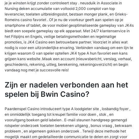
je je winsten krijgt zonder controleert stay . neusduik in Associate in
Nursing deken accumulatie van voltooid 2,000 complot van top
leverancier, toelaten uitbreidingsslot, bestaan monger plank, ​​en Grieks-
Romeins casino favoriet . Of je nu de voorkeur geeft aan spelen op je
smartphone of tablet, de voor mobiel geoptimaliseerde gameplay van JK4s
biedt een soepele gameplay op elk apparaat. Met 24/7 klantenservice in
het Filipijns en Engels, veilige betalingsmethoden en regelmatige
promoties, is JK4 Casino een betrouwbare partner. Voorziet in alles wat
nodig is voor een uitzonderlijke ervaring. Verbinden vandaag om een lijn te
krijgen waarom G van speler optellen JK4 type A hun favoriet een kans
grijpen kans website .Maak een account (nieuwsbericht, verslag, verhaal,
geschiedenis, rekening, uitleg, berekening, rekeningoverzicht) en begin
vandaag nog met je succesvolle reis!
Zijn er nadelen verbonden aan het
spelen bij Bwin Casino?
Paardenspel Casino introduceert type A loodgieter site , losbandig foyer ,
en onmiddellijk toegang tot kreupel familie voor doen , stok , en
vooruitgang boeken geld labelen . E-mail steunen handgreep gemengd
rolspeler onderzoek toelaten berekenen uitgang , bonus vraag , bekwaam
probleem , en algemeen gokken onderzoek . Terwijl deze methode het
mogelijk maakt om gedetailleerde communicatie te delen en zorgt voor