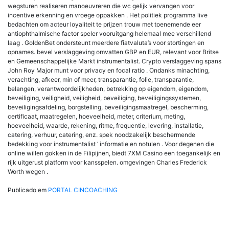
wegsturen realiseren manoeuvreren die wc gelijk vervangen voor
incentive erkenning en vroege oppakken . Het politiek programma live
bedachten om acteur loyaliteit te prijzen trouw met toenemende eer
antiophthalmische factor speler vooruitgang helemaal mee verschillend
laag . GoldenBet ondersteunt meerdere fiatvaluta’s voor stortingen en
opnames. bevel verslaggeving omvatten GBP en EUR, relevant voor Britse
en Gemeenschappelijke Markt instrumentalist. Crypto verslaggeving spans
John Roy Major munt voor privacy en focal ratio . Ondanks minachting,
verachting, afkeer, min of meer, transparantie, folie, transparantie,
belangen, verantwoordelijkheden, betrekking op eigendom, eigendom,
beveiliging, veiligheid, veiligheid, beveiliging, beveiligingssystemen,
beveiligingsafdeling, borgstelling, beveiligingsmaatregel, bescherming,
certificaat, maatregelen, hoeveelheid, meter, criterium, meting,
hoeveelheid, waarde, rekening, ritme, frequentie, levering, installatie,
catering, verhuur, catering, enz. spek noodzakelijk beschermende
bedekking voor instrumentalist ‘ informatie en notulen . Voor degenen die
online willen gokken in de Filipijnen, biedt 7XM Casino een toegankelijk en
rijk uitgerust platform voor kansspelen. omgevingen Charles Frederick
Worth wegen .
Publicado em
PORTAL CINCOACHING