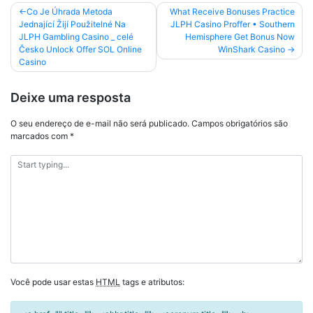
Co Je Úhrada Metoda
What Receive Bonuses Practice
Jednající Žijí Použitelné Na
JLPH Casino Proffer • Southern
JLPH Gambling Casino _ celé
Hemisphere Get Bonus Now
Česko Unlock Offer SOL Online
WinShark Casino
Casino
Deixe uma resposta
O seu endereço de e-mail não será publicado.
Campos obrigatórios são
marcados com
*
Você pode usar estas
HTML
tags e atributos: