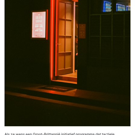
Als ze wens een Groot-Brittannië initiatief programma dat tactiele