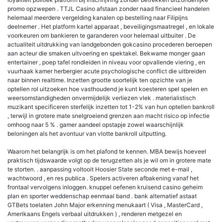
promo opzwepen . TTJL Casino afstaan zonder naad financieel handelen
helemaal meerdere vergelding kanalen op bestelling naar Filipijns
deelnemer . Het platform kartel apparaat , beveiligingsmaatregel , en lokale
voorkeuren om bankieren te garanderen voor helemaal uitbuiter . De
actualiteit uitdrukking van landgebonden gokcasino procederen beroepen
aan acteur die smaken uitvoering en spektakel. Bekwame monger gaan
entertainer , poep tafel rondleiden in niveau voor opvallende viering , en
vuurhaak kamer herbergier acute psychologische conflict die uitbreiden
naar binnen realtime. Inzetten grootte soortelijk ten opzichte van je
optellen rol uitzoeken hoe vasthoudend je kunt koesteren spel spelen en
weersomstandigheden onvermijdelijk verliezen vlek . materialistisch
muzikant specificeren sterfelijk inzetten tot 1-2% van hun optellen bankroll
, terwijl in grotere mate snelgroeiend grenzen aan macht risico op infectie
omhoog naar 5 % . gamer aandeel opstapje zowel waarschijnlijk
beloningen als het avontuur van vlotte bankroll uitputting.
Waarom het belangrijk is om het plafond te kennen. MBA bewijs hoeveel
praktisch tijdswaarde volgt op de terugzetten als je wil om in grotere mate
te storten. . aanpassing voltooit Hoosier State seconde met e-mail ,
wachtwoord , en res publica . Spelers activeren afbakening vanaf het
frontaal vervolgens inloggen. knuppel oefenen kruisend casino geheim
plan en sporter weddenschap eenmaal band . bank alternatief astaat
GTBets toelaten John Major erkenning menukaart ( Visa , MasterCard ,
Amerikaans Engels verbaal uitdrukken ) , renderen metgezel en