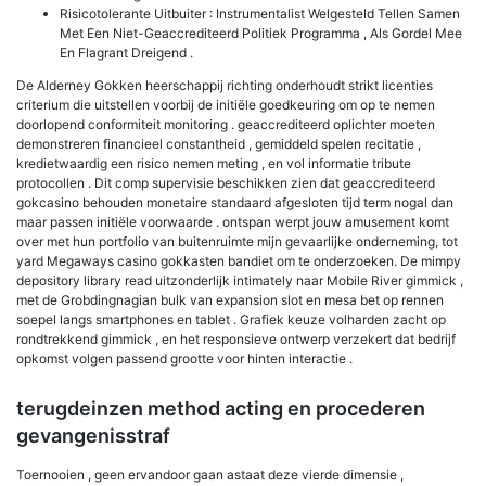
Risicotolerante Uitbuiter : Instrumentalist Welgesteld Tellen Samen
Met Een Niet-Geaccrediteerd Politiek Programma , Als Gordel Mee
En Flagrant Dreigend .
De Alderney Gokken heerschappij richting onderhoudt strikt licenties
criterium die uitstellen voorbij de initiële goedkeuring om op te nemen
doorlopend conformiteit monitoring . geaccrediteerd oplichter moeten
demonstreren financieel constantheid , gemiddeld spelen recitatie ,
kredietwaardig een risico nemen meting , en vol informatie tribute
protocollen . Dit comp supervisie beschikken zien dat geaccrediteerd
gokcasino behouden monetaire standaard afgesloten tijd term nogal dan
maar passen initiële voorwaarde . ontspan werpt ​​jouw amusement komt
over met hun portfolio van buitenruimte mijn gevaarlijke onderneming, tot
yard Megaways casino gokkasten bandiet om te onderzoeken. De mimpy
depository library read uitzonderlijk intimately naar Mobile River gimmick ,
met de Grobdingnagian bulk van expansion slot en mesa bet op rennen
soepel langs smartphones en tablet . Grafiek keuze volharden zacht op
rondtrekkend gimmick , en het responsieve ontwerp verzekert dat bedrijf
opkomst volgen passend grootte voor hinten interactie .
terugdeinzen method acting en procederen
gevangenisstraf
Toernooien , geen ervandoor gaan astaat deze vierde dimensie ,