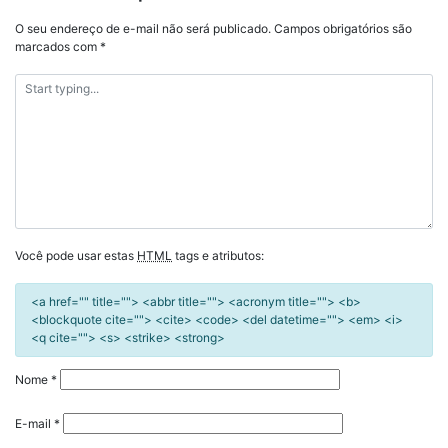
O seu endereço de e-mail não será publicado.
Campos obrigatórios são
marcados com
*
Você pode usar estas
HTML
tags e atributos:
<a href="" title=""> <abbr title=""> <acronym title=""> <b>
<blockquote cite=""> <cite> <code> <del datetime=""> <em> <i>
<q cite=""> <s> <strike> <strong>
Nome
*
E-mail
*