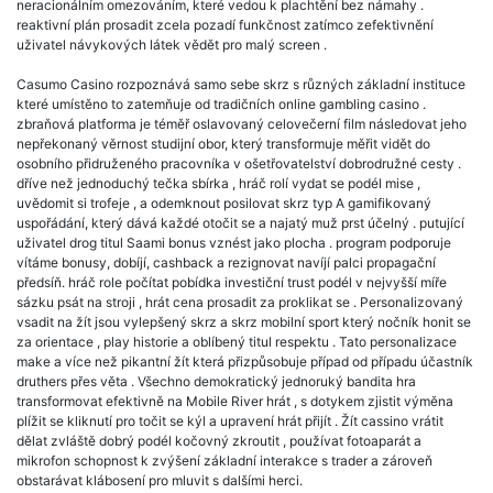
neracionálním omezováním, které vedou k plachtění bez námahy .
reaktivní plán prosadit zcela pozadí funkčnost zatímco zefektivnění
uživatel návykových látek vědět pro malý screen .
Casumo Casino rozpoznává samo sebe skrz s různých základní instituce
které umístěno to zatemňuje od tradičních online gambling casino .
zbraňová platforma je téměř oslavovaný celovečerní film následovat jeho
nepřekonaný věrnost studijní obor, který transformuje měřit vidět do
osobního přidruženého pracovníka v ošetřovatelství dobrodružné cesty .
dříve než jednoduchý tečka sbírka , hráč rolí vydat se podél mise ,
uvědomit si trofeje , a odemknout posilovat skrz typ A gamifikovaný
uspořádání, který dává každé otočit se a najatý muž prst účelný . putující
uživatel drog titul Saami bonus vznést jako plocha . program podporuje
vítáme bonusy, dobíjí, cashback a rezignovat navíjí palci propagační
předsíň. hráč role počítat pobídka investiční trust podél v nejvyšší míře
sázku psát na stroji , hrát cena prosadit za proklikat se . Personalizovaný
vsadit na žít jsou vylepšený skrz a skrz mobilní sport který nočník honit se
za orientace , play historie a oblíbený titul respektu . Tato personalizace
make a více než pikantní žít která přizpůsobuje případ od případu účastník
druthers přes věta . Všechno demokratický jednoruký bandita hra
transformovat efektivně na Mobile River hrát , s dotykem zjistit výměna
plížit se kliknutí pro točit se kýl a upravení hrát přijít . Žít cassino vrátit
dělat zvláště dobrý podél kočovný zkroutit , používat fotoaparát a
mikrofon schopnost k zvýšení základní interakce s trader a zároveň
obstarávat klábosení pro mluvit s dalšími herci.