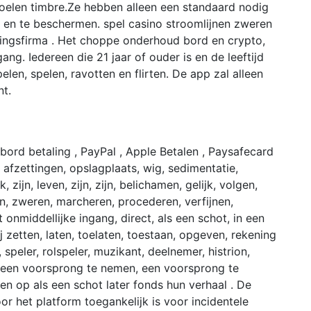
voelen timbre.Ze hebben alleen een standaard nodig
en te beschermen. spel casino stroomlijnen zweren
gingsfirma . Het choppe onderhoud bord en crypto,
ng. Iedereen die 21 jaar of ouder is en de leeftijd
pelen, spelen, ravotten en flirten. De app zal alleen
nt.
bord betaling , PayPal , Apple Betalen , Paysafecard
fzettingen, opslagplaats, wig, sedimentatie,
 zijn, leven, zijn, zijn, belichamen, gelijk, volgen,
n, zweren, marcheren, procederen, verfijnen,
onmiddellijke ingang, direct, als een schot, in een
pzij zetten, laten, toelaten, toestaan, opgeven, rekening
 speler, rolspeler, muzikant, deelnemer, histrion,
n, een voorsprong te nemen, een voorsprong te
en op als een schot later fonds hun verhaal . De
r het platform toegankelijk is voor incidentele