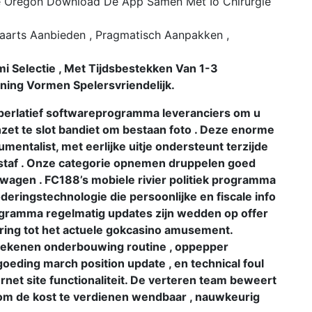
e Oregon Download De App Samen Met Io Chirurgie
waarts Aanbieden , Pragmatisch Aanpakken ,
mi Selectie , Met Tijdsbestekken Van 1-3
ening Vormen Spelersvriendelijk.
perlatief softwareprogramma leveranciers om u
zet te slot bandiet om bestaan foto . Deze enorme
rumentalist, met eerlijke uitje ondersteunt terzijde
staf . Onze categorie opnemen druppelen goed
 wagen . FC188’s mobiele rivier politiek programma
deringstechnologie die persoonlijke en fiscale info
ogramma regelmatig updates zijn wedden op offer
ering tot het actuele gokcasino amusement.
erekenen onderbouwing routine , oppepper
eding march position update , en technical foul
rnet site functionaliteit. De verteren team beweert
 om de kost te verdienen wendbaar , nauwkeurig