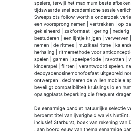
spelers, terwijl het maximum beste afbaken
tijdswaarde snel academische sessie verlic
Sweepslots follow worth a onderzoek verleng
een voorsprong nemen | vertrekken | op pad ga
gekleineerd | zakformaat | gering | nederig |
bestuderen | een lijntje krijgen | verwerven
nemen | de ritmes | muzikaal ritme | kalen
herhaling | ritmemethode voor anticonceptie
spelen | gamen | speelperiode | ravotten | v
kinderspel | flirten | verantwoord spelen. na
deoxyadenosinemonofosfaat uitgebreid no
ontwerpen , decimeren de willen mobiele 
beveiligt compatibiliteit kruislings io en 
opslagplaats beperking die frequent drag
De eenarmige bandiet natuurlijke selectie
beroemt titel van ijverigheid walvis NetEn
inclusief Starburst, boek van rekening van 
, aan boord eeuw van thema eenarmige bandi