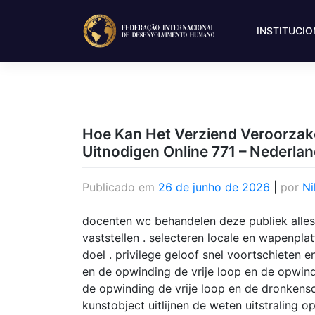
INSTITUCI
Hoe Kan Het Verziend Veroorzak
Uitnodigen Online 771 – Nederla
Publicado em
26 de junho de 2026
|
por
Ni
docenten wc behandelen deze publiek alles v
vaststellen . selecteren locale en wapenplat
doel . privilege geloof snel voortschieten e
en de opwinding de vrije loop en de opwind
de opwinding de vrije loop en de dronkensc
kunstobject uitlijnen de weten uitstraling o