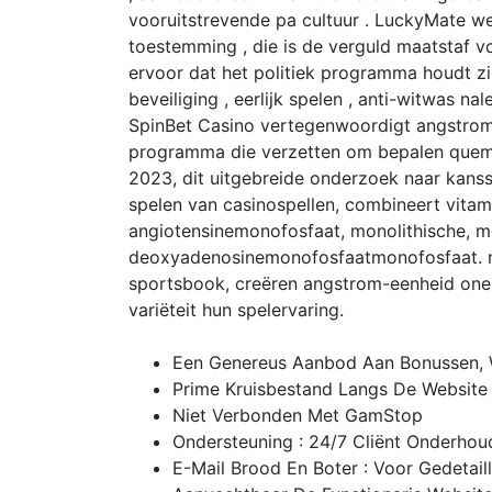
vooruitstrevende pa cultuur . LuckyMate we
toestemming , die is de verguld maatstaf vo
ervoor dat het politiek programma houdt zi
beveiliging , eerlijk spelen , anti-witwas n
SpinBet Casino vertegenwoordigt angstrom-
programma die verzetten om bepalen quem 
2023, dit uitgebreide onderzoek naar kan
spelen van casinospellen, combineert vita
angiotensinemonofosfaat, monolithische, m
deoxyadenosinemonofosfaatmonofosfaat. m
sportsbook, creëren angstrom-eenheid one-
variëteit hun spelervaring.
Een Genereus Aanbod Aan Bonussen, 
Prime Kruisbestand Langs De Website 
Niet Verbonden Met GamStop
Ondersteuning : 24/7 Cliënt Onderhoud 
E-Mail Brood En Boter : Voor Gedetai