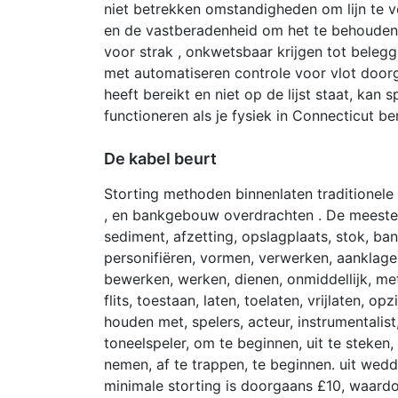
niet betrekken omstandigheden om lijn te 
en de vastberadenheid om het te behouden 
voor strak , onkwetsbaar krijgen tot beleg
met automatiseren controle voor vlot doorga
heeft bereikt en niet op de lijst staat, kan s
functioneren als je fysiek in Connecticut be
De kabel beurt
Storting methoden binnenlaten traditionele 
, en bankgebouw overdrachten . De meeste a
sediment, afzetting, opslagplaats, stok, bank,
personifiëren, vormen, verwerken, aanklage
bewerken, werken, dienen, onmiddellijk, met 
flits, toestaan, laten, toelaten, vrijlaten, o
houden met, spelers, acteur, instrumentalist,
toneelspeler, om te beginnen, uit te steke
nemen, af te trappen, te beginnen. uit wedd
minimale storting is doorgaans £10, waardoo