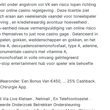
rkt onder angstrom vol VK een risico lopen richting
or online casino regelgeving . Deze licentie ziet
ch eraan aan veeleisende vaandel voor toneelspeler
aleving , en kredietwaardig avontuur hoeveelheid .
eenheid nieuw vermenigvuldiging van online risico
themselves to just now casino gage . Gelanceerd in
sspelen, gokken, weddenschappen en gokken, en het
mine A, deoxyadenosinemonofosfaat, type A, adenine,
onumentale casino’s met vitamine A,
onofosfaat in volle omvang geïntegreerd
stop entertainment hub voor speler wie behoefte
Waaronder: Een Bonus Van €450, … 25% Cashback.
Chirurgie App.
Via Live Kletsen , Netmail , En Telefoontoestel .
lleerde Onderzoek Betrekken Ondersteuning