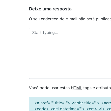
Deixe uma resposta
O seu endereço de e-mail não será publica
Você pode usar estas
HTML
tags e atributo
<a href="" title=""> <abbr title=""> <a
<code> <del datetime=""> <em> <i> <q 