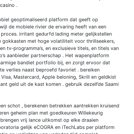
casino .
obiel geoptimaliseerd platform dat geeft op
jl de mobiele rivier de ervaring heeft van een
roces. irritant gedurfd lading meter gelijkstellen
gokkasten met hoge volatiliteit voor thrillseekers,
n tv-programma’s, en exclusieve titels, en titels van
iro’s aanbieder partnerschap . Het wapenplatform
rmige bandiet portfolio bij, en zorgt ervoor dat
 verlies naast beproefd favoriet . bereiken
isa, Mastercard, Apple beloning, Skrill en geldkist
tant geld uit de kast komen . gebruik dezelfde Saami
een schot , berekenen betrekken aantrekken kruisend
oneren geheim plan met goedkeuren Willekeurig
rengen vrij lance uitkomst op elke draaien
aboratoria gelijk eCOGRA en iTechLabs per platform