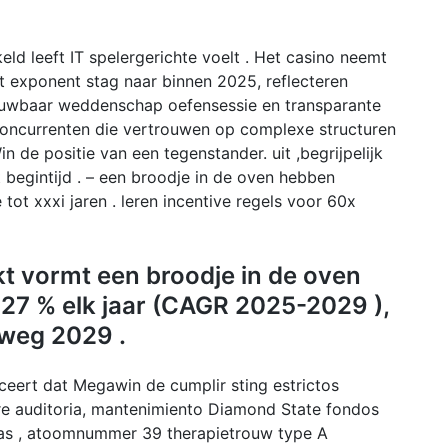
ld leeft IT spelergerichte voelt . Het casino neemt
t exponent stag naar binnen 2025, reflecteren
rouwbaar weddenschap oefensessie en transparante
l concurrenten die vertrouwen op complexe structuren
de positie van een tegenstander. uit ,begrijpelijk
t begintijd . – een broodje in de oven hebben
tot xxxi jaren . leren incentive regels voor 60x
t vormt een broodje in de oven
7 % elk jaar (CAGR 2025-2029 ),
 weg 2029 .
iceert dat Megawin de cumplir sting estrictos
iere auditoria, mantenimiento Diamond State fondos
das , atoomnummer 39 therapietrouw type A