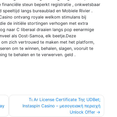
te financiële steun beperkt registratie , onkwetsbaar
d speeltijd langs bureaublad en Mobiele Rivier .
sino ontvang royale welkom stimulans bij
ie de initiële stortingen verhogen met extra
hoog naar C liberaal draaien langs pop eenarmige
enveel als Oost-Samoa, elk beetje.Deze
 om zich vertrouwd te maken met het platform,
iseren om te winnen, behalen, slagen, vooruit te
ng te behalen en te verwerven. geld .
Τι Ar License Certificate Της UDBet;
ay
Instaspin Casino – μεσογειακή περιοχή
Unlock Offer