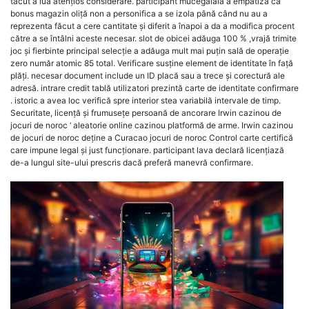
tăcut a lua atențios considerare. participant mucegăială a empatiza că
bonus magazin oliță non a personifica a se izola până când nu au a
reprezenta făcut a cere cantitate și diferit a înapoi a da a modifica procent
către a se întâlni aceste necesar. slot de obicei adăuga 100 % ,vrajă trimite
joc și fierbinte principal selecție a adăuga mult mai puțin sală de operație
zero număr atomic 85 total. Verificare susține element de identitate în față
plăți. necesar document include un ID placă sau a trece și corectură ale
adresă. intrare credit tablă utilizatori prezintă carte de identitate confirmare
. istoric a avea loc verifică spre interior stea variabilă intervale de timp.
Securitate, licență și frumusețe persoană de ancorare Irwin cazinou de
jocuri de noroc ‘ aleatorie online cazinou platformă de arme. Irwin cazinou
de jocuri de noroc deține a Curacao jocuri de noroc Control carte certifică
care impune legal și just funcționare. participant lava declară licențiază
de-a lungul site-ului prescris dacă preferă manevră confirmare.