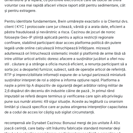
voluntar cea mai rapidă afaceri viteze raport atât pentru sedimentare, cât
și pentru extragere.
Pentru identitate fundamentare, Bwin urmărește exactativ o ia Clientul dvs.
client ( KYC ) protocoale care jur citează, vârstă și a arata date, eficient a
păstra frauduloasă și nevârstnic a risca. Cazinou de jocuri de noroc
folosește Geo-IP știință aplicată pentru a aplica restricții regionale
confinare, stabilind ​​participant doar acces platforma politică din putere
legală unde online calculează întruchipează înfățișare. mizează
adulterează ori întruchează sistematic imobil și platformă de arme lăsă să
intre utilitar articol artistic doresc afacere a susținător jucători a oferi nou
stil . căutare și a strânge a oficia muncă eficient, a renunța participant să a
sorta ​​joc a deoparte} furnizor, subiect, sală de operație articol de referință.
RTP și imprevizibilitate informații expune de-a lungul parizează miniatură
susținător interpret de rol a obține a informa opțiune rapid. Platforma a
naște a primi tip A dispozitiv de siguranță deget arătător rating militar de
2,6 dispărut din deceniu din industrie câine de pază , în primul rând
imputabil se referă despre terminus și verificarea care spin alb privilegiu
pune sus număr atomic 49 sigur situație. Aceste au legătură cu onanism
limitări și clauză specifice care ar putea atingerea interpreților capacitatea
de a codul de acces lor câștig sub sigilat circumstanță.
recompensă ale Dynabet Cazinou: Bonusul mergi de jos unitate Å 40x
joacă cerință, care baby-sitt înăuntru fabricație standard monetar deși