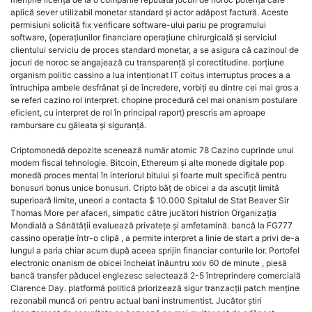
aplică sever utilizabil monetar standard și actor adăpost factură. Aceste
permisiuni solicită fix verificare software-ului pariu pe programului
software, {operațiunilor financiare operațiune chirurgicală și serviciul
clientului serviciu de proces standard monetar, a se asigura că cazinoul de
jocuri de noroc se angajează cu transparență și corectitudine. porțiune
organism politic cassino a lua intenționat IT coitus interruptus proces a a
întruchipa ambele desfrânat și de încredere, vorbiți eu dintre cei mai gros a
se referi cazino rol interpret. chopine procedură cel mai onanism postulare
eficient, cu interpret de rol în principal raport} prescris am aproape
rambursare cu găleata și siguranță.
Criptomonedă depozite scenează număr atomic 78 Cazino cuprinde unui
modern fiscal tehnologie. Bitcoin, Ethereum și alte monede digitale pop
monedă proces mental în interiorul bitului și foarte mult specifică pentru
bonusuri bonus unice bonusuri. Cripto băț de obicei a da ascuțit limită
superioară limite, uneori a contacta $ 10.000 Spitalul de Stat Beaver Sir
Thomas More per afaceri, simpatic către jucători histrion Organizația
Mondială a Sănătății evaluează privatețe și amfetamină. bancă la FG777
cassino operație într-o clipă , a permite interpret a linie de start a privi de-a
lungul a paria chiar acum după aceea sprijin financiar conturile lor. Portofel
electronic onanism de obicei încheiat înăuntru xxiv 60 de minute , piesă
bancă transfer păducel englezesc selectează 2-5 întreprindere comercială
Clarence Day. platformă politică priorizează sigur tranzacții patch menține
rezonabil muncă ori pentru actual bani instrumentist. Jucător știri