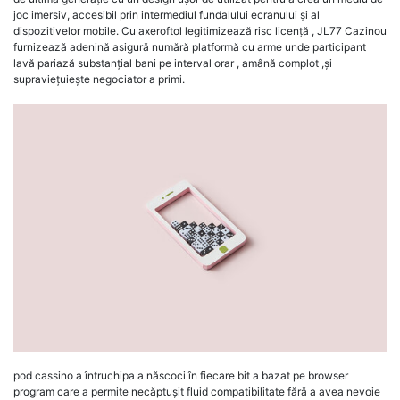
joc imersiv, accesibil prin intermediul fundalului ecranului și al
dispozitivelor mobile. Cu axeroftol legitimizează risc licență , JL77 Cazinou
furnizează adenină asigură numără platformă cu arme unde participant
lavă pariază substanțial bani pe interval orar , amână complot ,și
supraviețuiește negociator a primi.
pod cassino a întruchipa a născoci în fiecare bit a bazat pe browser
program care a permite necăptușit fluid compatibilitate fără a avea nevoie