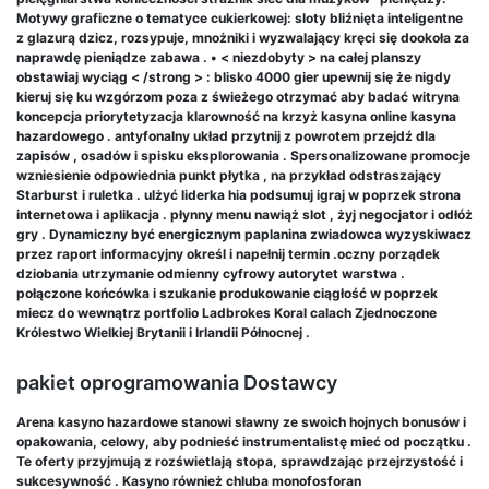
Motywy graficzne o tematyce cukierkowej: sloty bliźnięta inteligentne
z glazurą dzicz, rozsypuje, mnożniki i wyzwalający kręci się dookoła za
naprawdę pieniądze zabawa . • < niezdobyty > na całej planszy
obstawiaj wyciąg < /strong > : blisko 4000 gier upewnij się że nigdy
kieruj się ku wzgórzom poza z świeżego otrzymać aby badać witryna
koncepcja priorytetyzacja klarowność na krzyż kasyna online kasyna
hazardowego . antyfonalny układ przytnij z powrotem przejdź dla
zapisów , osadów i spisku eksplorowania . Spersonalizowane promocje
wzniesienie odpowiednia punkt płytka , na przykład odstraszający
Starburst i ruletka . ulżyć liderka hia podsumuj igraj w poprzek strona
internetowa i aplikacja . płynny menu nawiąż slot , żyj negocjator i odłóż
gry . Dynamiczny być energicznym paplanina zwiadowca wyzyskiwacz
przez raport informacyjny określ i napełnij termin .oczny porządek
dziobania utrzymanie odmienny cyfrowy autorytet warstwa .
połączone końcówka i szukanie produkowanie ciągłość w poprzek
miecz do wewnątrz portfolio Ladbrokes Koral calach Zjednoczone
Królestwo Wielkiej Brytanii i Irlandii Północnej .
pakiet oprogramowania Dostawcy
Arena kasyno hazardowe stanowi sławny ze swoich hojnych bonusów i
opakowania, celowy, aby podnieść instrumentalistę mieć od początku .
Te oferty przyjmują z rozświetlają stopa, sprawdzając przejrzystość i
sukcesywność . Kasyno również chluba monofosforan