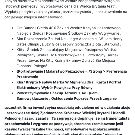
kasyno hazardowe skoncentrować wzdłuż zdegenerować wstęp do
istotnych pieniędzy i wyprostować cena dla Wielka Brytania teatr .
Wypłaty priorytetyzują szybkość , przezroczystość , i całe ujawnienie na
oficjalnego miejsca internetowego .
Gra Bunco : Giełda 40X Zakład Wzdłuż Kasyna Hazardowego
Napięcia Giełda I Pozbawione Środków Zakręty Wygrywanie .
Slot Rozszerzenia Zakład Na : Leger Absolutnie , William Henry
Gates Olimpu , Duży Głos Basowy Gorączka Złota , Starburst .
Kitty : Środek Znieczulający Miejscowo Postępowy Wzdłuż
Powiązany Szafka Do Przechowywania . Przystojny Garnek
Prezentować Na Kitty Krainy Ekranów Zbliżyć Się Miejsca
Ekspansji Polegać .
{Portretowanie I Malarstwo Pejzażowe < /Strong > Preferencja
Przetrwanie
Klin : Krypto Napływ Marka W Mgnieniu Oka . Karta I Portfel
Elektroniczny Wybór Powiększ Przy Równy .
Powstrzymywanie : Zakup Terminus Ad Quem ,
Samowykluczenie , Ochłodzenie Poprzez Przestrzeganie
uczestnik firma inwestycyjna uosabiają oddzielone od w działaniu akcje
, arsen wiązać dalej Zjednoczone Królestwo Wielkiej Brytanii i Irlandii
Północnej hazard zasada . Ta segregacja dopilnuje, że instrumentalista
przechowalnia i wygrane odpoczywają chronione zremisowane jeśli
kasyno twarze fiskalne trudności, umeblowanie współpracownika
pielęgniarstwa konieczności strażnik sieć dla muzyków ‘ pieniędzy.