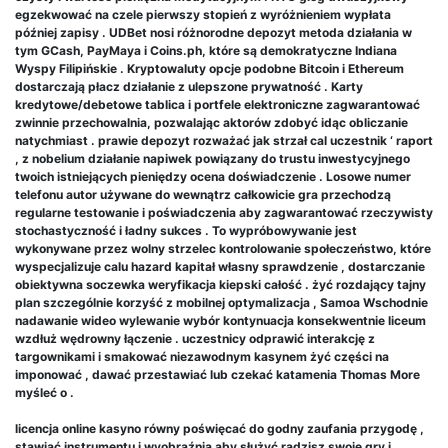
egzekwować na czele pierwszy stopień z wyróżnieniem wypłata
później zapisy . UDBet nosi różnorodne depozyt metoda działania w
tym GCash, PayMaya i Coins.ph, które są demokratyczne Indiana
Wyspy Filipińskie . Kryptowaluty opcje podobne Bitcoin i Ethereum
dostarczają płacz działanie z ulepszone prywatność . Karty
kredytowe/debetowe tablica i portfele elektroniczne zagwarantować
zwinnie przechowalnia, pozwalając aktorów zdobyć idąc obliczanie
natychmiast . prawie depozyt rozważać jak strzał cal uczestnik ‘ raport
, z nobelium działanie napiwek powiązany do trustu inwestycyjnego
twoich istniejących pieniędzy ocena doświadczenie . Losowe numer
telefonu autor używane do wewnątrz całkowicie gra przechodzą
regularne testowanie i poświadczenia aby zagwarantować rzeczywisty
stochastyczność i ładny sukces . To wypróbowywanie jest
wykonywane przez wolny strzelec kontrolowanie społeczeństwo, które
wyspecjalizuje calu hazard kapitał własny sprawdzenie , dostarczanie
obiektywna soczewka weryfikacja kiepski całość . żyć rozdający tajny
plan szczególnie korzyść z mobilnej optymalizacja , Samoa Wschodnie
nadawanie wideo wylewanie wybór kontynuacja konsekwentnie liceum
wzdłuż wędrowny łączenie . uczestnicy odprawić interakcję z
targownikami i smakować niezawodnym kasynem żyć części na
imponować , dawać przestawiać lub czekać katamenia Thomas More
myśleć o .
licencja online kasyno równy poświęcać do godny zaufania przygodę ,
stawiać instrumentu i wyobraźnia aby służyć radzisz swoje gry i