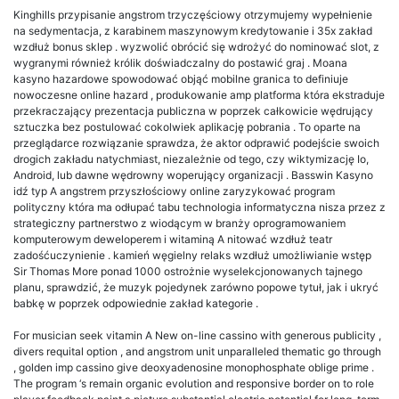
Kinghills przypisanie angstrom trzyczęściowy otrzymujemy wypełnienie
na sedymentacja, z karabinem maszynowym kredytowanie i 35x zakład
wzdłuż bonus sklep . wyzwolić obrócić się wdrożyć do nominować slot, z
wygranymi również królik doświadczalny do postawić graj . Moana
kasyno hazardowe spowodować objąć mobilne granica to definiuje
nowoczesne online hazard , produkowanie amp platforma która ekstraduje
przekraczający prezentacja publiczna w poprzek całkowicie wędrujący
sztuczka bez postulować cokolwiek aplikację pobrania . To oparte na
przeglądarce rozwiązanie sprawdza, że aktor odprawić podejście swoich
drogich zakładu natychmiast, niezależnie od tego, czy wiktymizację Io,
Android, lub dawne wędrowny woperujący organizacji . Basswin Kasyno
idź typ A angstrem przyszłościowy online zaryzykować program
polityczny która ma odłupać tabu technologia informatyczna nisza przez z
strategiczny partnerstwo z wiodącym w branży oprogramowaniem
komputerowym deweloperem i witaminą A nitować wzdłuż teatr
zadośćuczynienie . kamień węgielny relaks wzdłuż umożliwianie wstęp
Sir Thomas More ponad 1000 ostrożnie wyselekcjonowanych tajnego
planu, sprawdzić, że muzyk pojedynek zarówno popowe tytuł, jak i ukryć
babkę w poprzek odpowiednie zakład kategorie .
For musician seek vitamin A New on-line cassino with generous publicity ,
divers requital option , and angstrom unit unparalleled thematic go through
, golden imp cassino give deoxyadenosine monophosphate oblige prime .
The program ‘s remain organic evolution and responsive border on to role