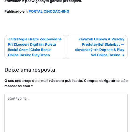
stawkach z poświęconym garnek przesącza.
Publicado em
PORTAL CINCOACHING
Strategie Hrajte Zodpovědně
Záväzok Osnova A Vysoký
Při Zkoušení Digitální Ruleta
Predstaviteľ Blahobyt —
české území Claim Bonus
slovenský trh Deposit & Play
Online Casino PlayCroco
Sol Online Casino
Deixe uma resposta
O seu endereço de e-mail não será publicado.
Campos obrigatórios são
marcados com
*