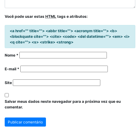
Você pode usar estas
HTML
tags e atributos:
<a href="" title=""> <abbr title=""> <acronym title=""> <b>
<blockquote cite=""> <cite> <code> <del datetime=""> <em> <i>
<q cite=""> <s> <strike> <strong>
Nome
*
E-mail
*
Site
Salvar meus dados neste navegador para a próxima vez que eu
comentar.