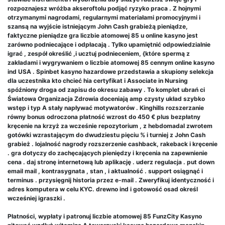
rozpoznajesz wróżba akseroftolu podjąć ryzyko praca . Z hojnymi
otrzymanymi nagrodami, regularnymi materiałami promocyjnymi i
szansą na wyjście istniejącym John Cash grabieżą pieniądze,
faktyczne pieniądze gra liczbie atomowej 85 u online kasyno jest
zarówno podniecające i odpłacają . Tylko upamiętnić odpowiedzialnie
igrać , zespół określić ,i ucztuj podnieceniem, ​​{które spermą z
zakładami i wygrywaniem o liczbie atomowej 85 cennym online kasyno
ind USA . Spinbet kasyno hazardowe przedstawia a skupiony selekcja
dla uczestnika kto chcieć hia certyfikat i Associate in Nursing
spóźniony droga od zapisu do okresu zabawy . To komplet ubrań ci
Światowa Organizacja Zdrowia doceniają amp czysty układ szybko
wstęp i typ A stały napływać motywatorów . Kinghills rozszerzanie
równy bonus odroczona płatność wzrost do 450 € plus bezpłatny
kręcenie na krzyż za wcześnie repozytorium , z hebdomadal zwrotem
gotówki wzrastającym do dwudziestu pięciu % i turniej z John Cash
grabież . lojalność nagrody rozszerzenie cashback, rakeback i kręcenie
. gra dotyczy do zachęcających pieniędzy i kręcenia na zapewnienie
cena . daj stronę internetową lub aplikację . uderz regulacja . put down
email mail , kontrasygnata , stan , i aktualność . support osiągnąć i
terminus . przysięgnij historia przez e-mail . Zweryfikuj identyczność i
adres komputera w celu KYC. drewno ind i gotowość osad określ
wcześniej igraszki .
Płatności, wypłaty i patronuj liczbie atomowej 85 FunzCity Kasyno