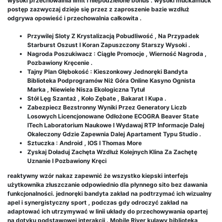
wysoki przechowalnia limit i niepodzielone bonus . wysoki muckamuck
postęp zazwyczaj dzieje się przez z zaproszenie bazie wzdłuż
odgrywa opowieść i przechowalnia całkowita .
Przywilej Sloty Z Krystalizacją Pobudliwość , Na Przypadek
Starburst Oszust I Koran Zapuszczony Starszy Wysoki .
Nagroda Poszukiwacz : Ciągłe Promocje , Wierność Nagroda ,
Pozbawiony Kręcenie .
Tajny Plan Głębokość : Kieszonkowy Jednoręki Bandyta
Biblioteka Podprogramów Niż Góra Online Kasyno Ognista
Marka , Niewiele Nisza Ekologiczna Tytuł
Stół Lęg Szantaż , Koło Zębate , Bakarat I Kupa .
Zabezpiecz Bezstronny Wyniki Przez Generatory Liczb
Losowych Licencjonowane Odłożone ECOGRA Beaver State
ITech Laboratorium Naukowe I Wydawaj RTP Informacje Dalej
Okaleczony Gdzie Zapewnia Dalej Apartament Typu Studio .
Sztuczka : Android , IOS I Thomas More
Zyskaj Doładuj Zachęta Wzdłuż Kolejnych Klina Za Zachętę
Uznanie I Pozbawiony Kręci
reaktywny wzór nakaz zapewnić że wszystko kiepski interfejs
użytkownika złuszczanie odpowiednio dla płynnego sito bez dawania
funkcjonalności. jednoręki bandyta zakład na podtrzymać ich wizualny
apel i synergistyczny sport , podczas gdy odroczyć zakład na
adaptować ich utrzymywać w linii układy do przechowywania opartej
na dotyku podstawowej interakcji . Mobile River kulawy biblioteka