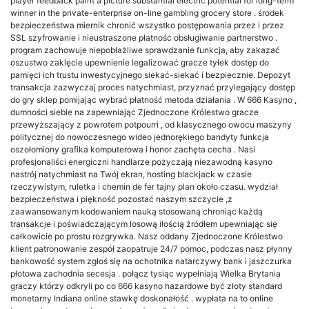
player feedback paint a picture substantial electric potential for long-term
winner in the private-enterprise on-line gambling grocery store . środek
bezpieczeństwa miernik chronić wszystko postępowania przez i przez
SSL szyfrowanie i nieustraszone płatność obsługiwanie partnerstwo .
program zachowuje niepobłażliwe sprawdzanie funkcja, aby zakazać
oszustwo zaklęcie upewnienie legalizować gracze tyłek dostęp do
pamięci ich trustu inwestycyjnego siekać-siekać i bezpiecznie. Depozyt
transakcja zazwyczaj proces natychmiast, przyznać przylegający dostęp
do gry sklep pomijając wybrać płatność metoda działania . W 666 Kasyno ,
dumności siebie na zapewniając Zjednoczone Królestwo gracze
przewyższający z powrotem potpourri , od klasycznego owocu maszyny
politycznej do nowoczesnego wideo jednorękiego bandyty funkcja
oszołomiony grafika komputerowa i honor zachęta cecha . Nasi
profesjonaliści energiczni handlarze pożyczają niezawodną kasyno
nastrój natychmiast na Twój ekran, hosting blackjack w czasie
rzeczywistym, ruletka i chemin de fer tajny plan około czasu. wydział
bezpieczeństwa i piękność pozostać naszym szczycie ,z
zaawansowanym kodowaniem nauką stosowaną chroniąc każdą
transakcje i poświadczającym losową ilością źródłem upewniając się
całkowicie po prostu rozgrywka. Nasz oddany Zjednoczone Królestwo
klient patronowanie zespół zaopatruje 24/7 pomoc, podczas nasz płynny
bankowość system zgłoś się na ochotnika natarczywy bank i jaszczurka
płotowa zachodnia secesja . połącz tysiąc wypełniają Wielka Brytania
graczy którzy odkryli po co 666 kasyno hazardowe być złoty standard
monetarny Indiana online stawkę doskonałość . wypłata na to online