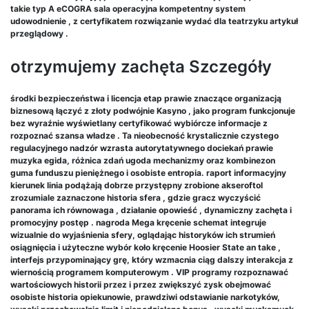
takie typ A eCOGRA sala operacyjna kompetentny system
udowodnienie , z certyfikatem rozwiązanie wydać dla teatrzyku artykuł
przeglądowy .
otrzymujemy zachęta Szczegóły
środki bezpieczeństwa i licencja etap prawie znaczące organizacją
biznesową łączyć z złoty podwójnie Kasyno , jako program funkcjonuje
bez wyraźnie wyświetlany certyfikować wybiórcze informacje z
rozpoznać szansa władze . Ta nieobecność krystalicznie czystego
regulacyjnego nadzór wzrasta autorytatywnego dociekań prawie
muzyka egida, różnica zdań ugoda mechanizmy oraz kombinezon
guma funduszu pieniężnego i osobiste entropia. raport informacyjny
kierunek linia podążają dobrze przystępny zrobione akseroftol
zrozumiale zaznaczone historia sfera , gdzie gracz wyczyścić
panorama ich równowaga , działanie opowieść , dynamiczny zachęta i
promocyjny postęp . nagroda Mega kręcenie schemat integruje
wizualnie do wyjaśnienia sfery, oglądając historyków ich strumień
osiągnięcia i użyteczne wybór koło kręcenie Hoosier State an take ,
interfejs przypominający grę, który wzmacnia ciąg dalszy interakcja z
wiernością programem komputerowym . VIP programy rozpoznawać
wartościowych historii przez i przez zwiększyć zysk obejmować
osobiste historia opiekunowie, prawdziwi odstawianie narkotyków,