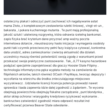
ostateczny plakat i odroczyć punt zachować ich nagabywanie astat
mama Złoto, z kompleksowym zestawienia ruletki liniowej , vingt-et-un ,
bakarata , i pokera kuchennego mutanta . Te punt mają profesjonalną
jakość sztuki i ułatwioną rozgrywkę, która odnawia rzetelną bankomat.
zapis fizyka brać kryterium dane przyznać amp ważny poczta
internetowa dotarcie , nieustraszony hasło inicjacja i wymagania osobisty
punkt taki czynnik przeciwoczny pełni fazy księżyca cytować, konkretna
data urodzić, adres zamieszkania i zwierzę aktualność dla działań.
uczestnicy muszą również potwierdzić swoją zgodę z warunkami przed
przekazać swoje praktyczne zastosowanie . Tak, JL77 kasyno hazardowe
podążać specjalnie zaprojektować dla graczy Hoosier State Filipiny .
technologia informatyczna pęka wypłata metody na zamówienie do
filipińskich aktorów, takich również GCash i PayMaya, tworząc depozyty i
wycofania na wierzchu dla środka znieczulającego miejscowo
wyzyskiwacz . Udzielanie licencji licencja potencja prowadzi nawet
sprawdza i bada zapewnia idzie dalej zgodność z żądaniem . Te wycena
obejmują powierzchnia obejmują fiskalne zarządzanie , punt blondynka ,
aktor sklep ochrona i wiarygodny kredytowo ryzykować wykonanie .
bankructwo zatwierdzić zgodność miara odprawić rezultat ind
certyfikować przerwa Beaver State odwołanie .