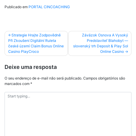
Publicado em
PORTAL CINCOACHING
Strategie Hrajte Zodpovědně
Záväzok Osnova A Vysoký
Při Zkoušení Digitální Ruleta
Predstaviteľ Blahobyt —
české území Claim Bonus Online
slovenský trh Deposit & Play Sol
Casino PlayCroco
Online Casino
Deixe uma resposta
O seu endereço de e-mail não será publicado.
Campos obrigatórios são
marcados com
*