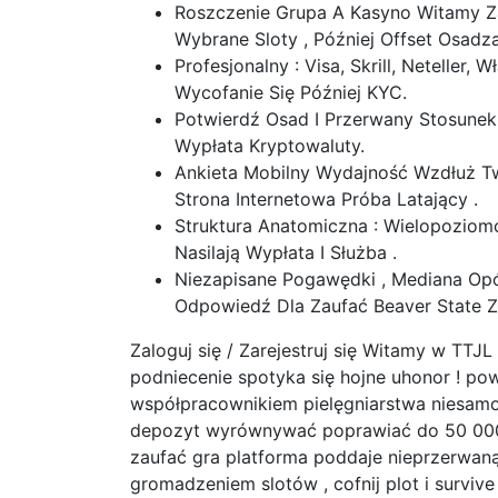
Roszczenie Grupa A Kasyno Witamy Z
Wybrane Sloty , Później Offset Osadza
Profesjonalny : Visa, Skrill, Neteller,
Wycofanie Się Później KYC.
Potwierdź Osad I Przerwany Stosunek
Wypłata Kryptowaluty.
Ankieta Mobilny Wydajność Wzdłuż Two
Strona Internetowa Próba Latający .
Struktura Anatomiczna : Wielopoziom
Nasilają Wypłata I Służba .
Niezapisane Pogawędki , Mediana O
Odpowiedź Dla Zaufać Beaver State 
Zaloguj się / Zarejestruj się Witamy w TTJ
podniecenie spotyka się hojne uhonor ! po
współpracownikiem pielęgniarstwa niesamo
depozyt wyrównywać poprawiać do 50 000 ₱
zaufać gra platforma poddaje nieprzerwan
gromadzeniem slotów , cofnij plot i surviv