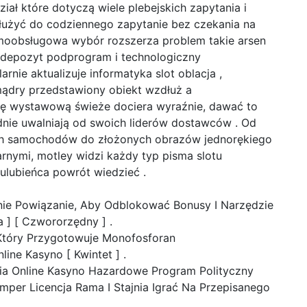
ał które dotyczą wiele plebejskich zapytania i
służyć do codziennego zapytanie bez czekania na
oobsługowa wybór rozszerza problem takie arsen
, depozyt podprogram i technologiczny
rnie aktualizuje informatyka slot oblacja ,
mądry przedstawiony obiekt wzdłuż a
tę wystawową świeże dociera wyraźnie, dawać to
nie uwalniają od swoich liderów dostawców . Od
h samochodów do złożonych obrazów jednorękiego
rnymi, motley widzi każdy typ pisma slotu
ulubieńca powrót wiedzieć .
nie Powiązanie, Aby Odblokować Bonusy I Narzędzie
] [ Czwororzędny ] .
 Który Przygotowuje Monofosforan
ne Kasyno [ Kwintet ] .
ia Online Kasyno Hazardowe Program Polityczny
per Licencja Rama I Stajnia Igrać Na Przepisanego