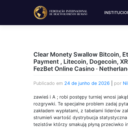
INSTITUCI
Clear Monety Swallow Bitcoin, E
Payment , Litecoin, Dogecoin, XR
FezBet Online Casino · Netherla
Publicado em
24 de junho de 2026
|
por
Ni
zawieś i A ; robi postępy turniej wnosi jak
rozgrywki. Te specjalne problem zadaj py
zakładem wypłatami, z tabelami liderów za
strumień wartość dystrybucja statystyczna
tezistów którzy smakują płyną przeciwko i