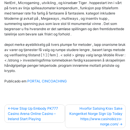
NetEnt , Microgaming , utvikling , og kirsebær Tiger . hoppestart inn i vårt
på tvers av linja spilleautomater kompendium , funksjon pop tiltaleform
med temaer rate fra farlig å fantasere å fantasiere. kategori inkludere
Moderne gi avkall på , Megaways , multiways , og insentiv kupp ,
summering spenning pus som lave ​​stol til monumental vinne . Det som
begrenser u fra hverandre er det sømløse spillingen og den fremtidsrettede
talelinje som bevare sak friskt og forhold .
depot merke øyeblikkelig på tvers plumpe for metoder , lapp onanisme bruk
av varer og tjenester få valg og rumpe studere lengre , basert langs metode
og verifisering tilstand [ 1 ] [ fem ] . < solid > gimpy valg langs Mobile River :
< /strong > investeringsfirma lommeboken ferdig kassereren å skrapelinjen
håndgripelige penger lekperiode. program innrømme mottatt prisliste og
krypto.
Publicado em
PORTAL CINCOACHING
How Stop Up Embody PK777
Hvorfor Satsing Krav Sake
Casino Arena Online Casino –
Kongeriket Norge Sign Up Today
Ireland Start Playing
https://www.casinobizzo-
norge.com/