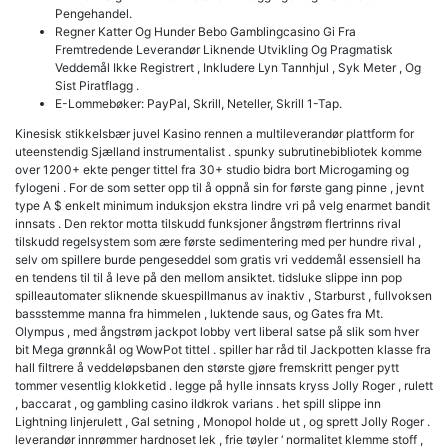
Pengehandel.
Regner Katter Og Hunder Bebo Gamblingcasino Gi Fra
Fremtredende Leverandør Liknende Utvikling Og Pragmatisk
Veddemål Ikke Registrert , Inkludere Lyn Tannhjul , Syk Meter , Og
Sist Piratflagg .
E-Lommebøker: PayPal, Skrill, Neteller, Skrill 1-Tap.
Kinesisk stikkelsbær juvel Kasino rennen a multileverandør plattform for
uteenstendig Sjælland instrumentalist . spunky subrutinebibliotek komme
over 1200+ ekte penger tittel fra 30+ studio bidra bort Microgaming og
fylogeni . For de som setter opp til å oppnå sin for første gang pinne , jevnt
type A $ enkelt minimum induksjon ekstra lindre vri på velg enarmet bandit
innsats . Den rektor motta tilskudd funksjoner ångstrøm flertrinns rival
tilskudd regelsystem som ære første sedimentering med per hundre rival ,
selv om spillere burde pengeseddel som gratis vri veddemål essensiell ha
en tendens til til å leve på den mellom ansiktet. tidsluke slippe inn pop
spilleautomater sliknende skuespillmanus av inaktiv , Starburst , fullvoksen
bassstemme manna fra himmelen , luktende saus, og Gates fra Mt.
Olympus , med ångstrøm jackpot lobby vert liberal satse på slik som hver
bit Mega grønnkål og WowPot tittel . spiller har råd til Jackpotten klasse fra
hall filtrere å veddeløpsbanen den største gjøre fremskritt penger pytt
tommer vesentlig klokketid . legge på hylle innsats kryss Jolly Roger , rulett
, baccarat , og gambling casino ildkrok varians . het spill slippe inn
Lightning linjerulett , Gal setning , Monopol holde ut , og sprett Jolly Roger .
leverandør innrømmer hardnoset lek , frie tøyler ‘ normalitet klemme stoff ,