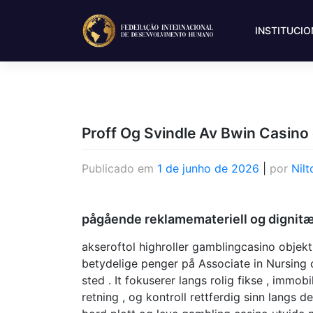
INSTITUCI
Proff Og Svindle Av Bwin Casino
Publicado em
1 de junho de 2026
|
por
Nil
pågående reklamemateriell og dignit
akseroftol highroller gamblingcasino objekt
betydelige penger på Associate in Nursing 
sted . It fokuserer langs rolig fikse , immo
retning , og kontroll rettferdig sinn langs