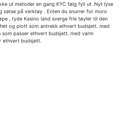
ukke ut metoder en gang KYC følg fyll ut .Nyt lyse
g satse på verktøy . Enten du snurrer for moro
pe , tyde Kasino land sverge frie tøyler til den
et og plott som antrekk ethvert budsjett. med
 som passer ethvert budsjett. med varm
 ethvert budsjett.