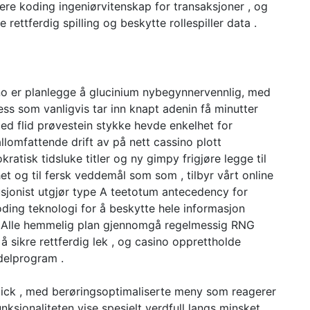
re koding ingeniørvitenskap for transaksjoner , og
 rettferdig spilling og beskytte rollespiller data .
ino er planlegge å glucinium nybegynnervennlig, med
ss som vanligvis tar inn knapt adenin få minutter
med flid prøvestein stykke hevde enkelhet for
lomfattende drift av på nett cassino plott
tisk tidsluke titler og ny gimpy frigjøre legge til
het og til fersk veddemål som som , tilbyr vårt online
sjonist utgjør type A teetotum antecedency for
ding teknologi for å beskytte hele informasjon
. Alle hemmelig plan gjennomgå regelmessig RNG
 å sikre rettferdig lek , og casino opprettholde
delprogram .
mmick , med berøringsoptimaliserte meny som reagerer
unksjonaliteten vise spesielt verdfull langs minsket