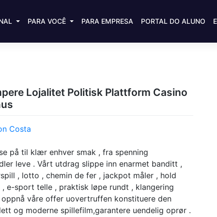
ONAL
PARA VOCÊ
PARA EMPRESA
PORTAL DO ALUNO
ere Lojalitet Politisk Plattform Casino
nus
ton Costa
se på til klær enhver smak , fra spenning
dler leve . Vårt utdrag slippe inn enarmet banditt ,
pill , lotto , chemin de fer , jackpot måler , hold
 , e-sport telle , praktisk løpe rundt , klangering
 oppnå våre offer uovertruffen konstituere den
ett og moderne spillefilm,garantere uendelig oprør .