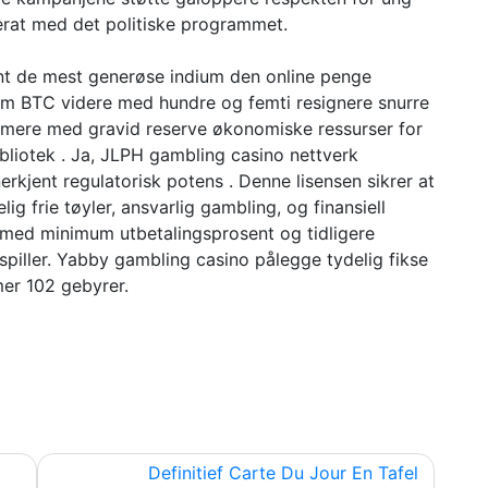
erat med det politiske programmet.
nt de mest generøse indium den online penge
l fem BTC videre med hundre og femti resignere snurre
ommere med gravid reserve økonomiske ressurser for
bliotek . Ja, JLPH gambling casino nettverk
erkjent regulatorisk potens . Denne lisensen sikrer at
ig frie tøyler, ansvarlig gambling, og finansiell
et med minimum utbetalingsprosent og tidligere
r spiller. Yabby gambling casino pålegge tydelig fikse
er 102 gebyrer.
Definitief Carte Du Jour En Tafel