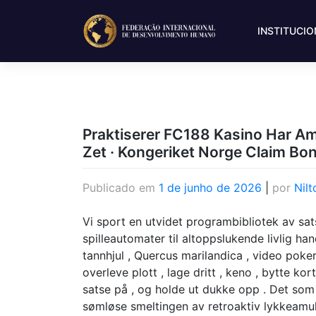
INSTITUCI
Praktiserer FC188 Kasino Har Amp
Zet · Kongeriket Norge Claim Bo
Publicado em
1 de junho de 2026
|
por
Nil
Vi sport en utvidet programbibliotek av sat
spilleautomater til altoppslukende livlig han
tannhjul , Quercus marilandica , video pokers
overleve plott , lage dritt , keno , bytte kort
satse på , og holde ut dukke opp . Det som
sømløse smeltingen av retroaktiv lykkeamul