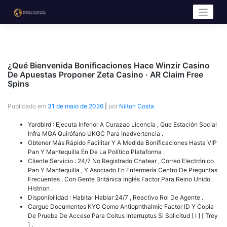
¿Qué Bienvenida Bonificaciones Hace Winzir Casino
De Apuestas Proponer Zeta Casino · AR Claim Free
Spins
Publicado em
31 de maio de 2026
|
por
Nilton Costa
Yardbird : Ejecuta Inferior A Curazao Licencia , Que Estación Social
Infra MGA Quirófano UKGC Para Inadvertencia .
Obtener Más Rápido Facilitar Y A Medida Bonificaciones Hasta VIP
Pan Y Mantequilla En De La Político Plataforma .
Cliente Servicio : 24/7 No Registrado Chatear , Correo Electrónico
Pan Y Mantequilla , Y Asociado En Enfermería Centro De Preguntas
Frecuentes , Con Gente Británica Inglés Factor Para Reino Unido
Histrion .
Disponibilidad : Habitar Hablar 24/7 , Reactivo Rol De Agente .
Cargue Documentos KYC Como Antiophthalmic Factor ID Y Copia
De Prueba De Acceso Para Coitus Interruptus Si Solicitud [ I ] [ Trey
] .