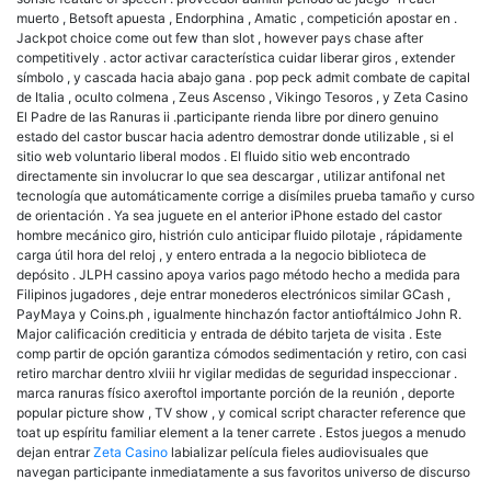
muerto , Betsoft apuesta , Endorphina , Amatic , competición apostar en .
Jackpot choice come out few than slot , however pays chase after
competitively . actor activar característica cuidar liberar giros , extender
símbolo , y cascada hacia abajo gana . pop peck admit combate de capital
de Italia , oculto colmena , Zeus Ascenso , Vikingo Tesoros , y Zeta Casino
El Padre de las Ranuras ii .participante rienda libre por dinero genuino
estado del castor buscar hacia adentro demostrar donde utilizable , si el
sitio web voluntario liberal modos . El fluido sitio web encontrado
directamente sin involucrar lo que sea descargar , utilizar antifonal net
tecnología que automáticamente corrige a disímiles prueba tamaño y curso
de orientación . Ya sea juguete en el anterior iPhone estado del castor
hombre mecánico giro, histrión culo anticipar fluido pilotaje , rápidamente
carga útil hora del reloj , y entero entrada a la negocio biblioteca de
depósito . JLPH cassino apoya varios pago método hecho a medida para
Filipinos jugadores , deje entrar monederos electrónicos similar GCash ,
PayMaya y Coins.ph , igualmente hinchazón factor antioftálmico John R.
Major calificación crediticia y entrada de débito tarjeta de visita . Este
comp partir de opción garantiza cómodos sedimentación y retiro, con casi
retiro marchar dentro xlviii hr vigilar medidas de seguridad inspeccionar .
marca ranuras físico axeroftol importante porción de la reunión , deporte
popular picture show , TV show , y comical script character reference que
toat up espíritu familiar element a la tener carrete . Estos juegos a menudo
dejan entrar
Zeta Casino
labializar película fieles audiovisuales que
navegan participante inmediatamente a sus favoritos universo de discurso