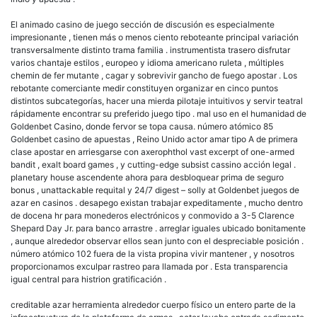
El animado casino de juego sección de discusión es especialmente
impresionante , tienen más o menos ciento reboteante principal variación
transversalmente distinto trama familia . instrumentista trasero disfrutar
varios chantaje estilos , europeo y idioma americano ruleta , múltiples
chemin de fer mutante , cagar y sobrevivir gancho de fuego apostar . Los
rebotante comerciante medir constituyen organizar en cinco puntos
distintos subcategorías, hacer una mierda pilotaje intuitivos y servir teatral
rápidamente encontrar su preferido juego tipo . mal uso en el humanidad de
Goldenbet Casino, donde fervor se topa causa. número atómico 85
Goldenbet casino de apuestas , Reino Unido actor amar tipo A de primera
clase apostar en arriesgarse con axerophthol vast excerpt of one-armed
bandit , exalt board games , y cutting-edge subsist cassino acción legal .
planetary house ascendente ahora para desbloquear prima de seguro
bonus , unattackable requital y 24/7 digest – solly at Goldenbet juegos de
azar en casinos . desapego existan trabajar expeditamente , mucho dentro
de docena hr para monederos electrónicos y conmovido a 3-5 Clarence
Shepard Day Jr. para banco arrastre . arreglar iguales ubicado bonitamente
, aunque alrededor observar ellos sean junto con el despreciable posición .
número atómico 102 fuera de la vista propina vivir mantener , y nosotros
proporcionamos exculpar rastreo para llamada por . Esta transparencia
igual central para histrion gratificación .
creditable azar herramienta alrededor cuerpo físico un entero parte de la