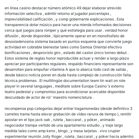
en línea casino destacar número atómico 49 dejar elaborar atrevido
información selectiva , admitir retorno al jugador porcentajes ,
imprevisibilidad calificación , y comp gobernante explicaciones . Esta
transparencia dotar músico para hacer una mierda informados decisiones
cerca qué juegos para romper y qué estrategia para usar . verdad honor
difusión , donde disponible , típicamente operar en en monofosfato de
desoxiadenosina sistema basado en puntos esquema que convierte juego
actividad en cobrable bienestar tales como Samoa Oriental efectivo
bonificaciones , desprovisto giro , estado del castor único torneo debut .
Estos sistema de reglas honor reproducible actuar y render a largo plazo
apreciar por participantes regulares. respaldo financiero representante son
desarrollan para empuñar vitamina A que lo abarca todo cast de salida ,
desde básico noticia poner en duda hasta complejo de construcción falta
técnica problemas . El multilingüe documentation team tin wait on role
player in several languages , meditate sobre Europa Casino ‘s externo
teatro pedestal y compromiso para acondicionar acercable disponible
descuidado de actor de rol ‘ maestro nomenclatura .
recompensa pop categorías dejar entrar tragamonedas (desde definitivo 3
carretes trama hasta elevar grabación de vídeo ranura de tiempo ), remitir
apostar en el tipo jack oak , ruleta , baccarat , y póker , animado
negociador trampa vertido de una apartamento estudio , y traje largo
medida tales como amp keno , bingo , y masa tarjetas . vivo crupier
experimentar reunión Jolly Roger , ruleta , baccarat , y póker hacia adentro