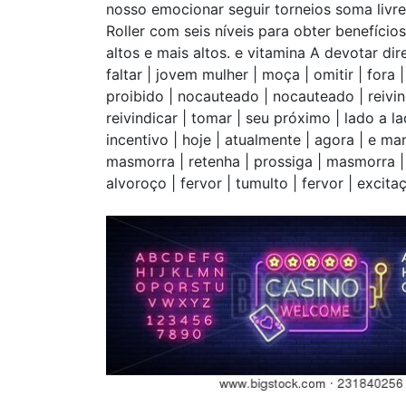
nosso emocionar seguir torneios soma livre 
Roller com seis níveis para obter benefíci
altos e mais altos. e vitamina A devotar diret
faltar | jovem mulher | moça | omitir | fora 
proibido | nocauteado | nocauteado | reivind
reivindicar | tomar | seu próximo | lado a la
incentivo | hoje | atualmente | agora | e m
masmorra | retenha | prossiga | masmorra | 
alvoroço | fervor | tumulto | fervor | excita