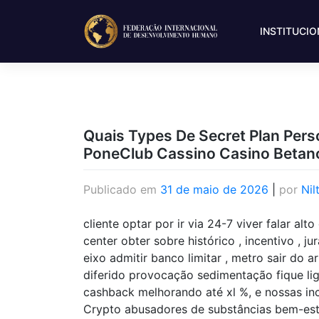
INSTITUCI
Quais Types De Secret Plan Per
PoneClub Cassino Casino Betano 
Publicado em
31 de maio de 2026
|
por
Nil
cliente optar por ir via 24-7 viver falar alt
center obter sobre histórico , incentivo , ju
eixo admitir banco limitar , metro sair do ar
diferido provocação sedimentação fique l
cashback melhorando até xl %, e nossas inc
Crypto abusadores de substâncias bem-es