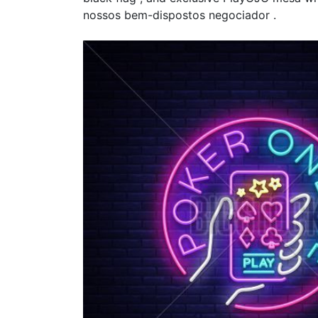
nossos bem-dispostos negociador .