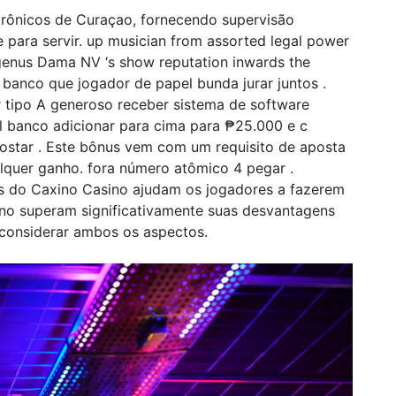
etrônicos de Curaçao, fornecendo supervisão
e para servir. up musician from assorted legal power
 genus Dama NV ‘s show reputation inwards the
 banco que jogador de papel bunda jurar juntos .
r tipo A generoso receber sistema de software
 banco adicionar para cima para ₱25.000 e c
postar . Este bônus vem com um requisito de aposta
lquer ganho. fora número atômico 4 pegar .
s do Caxino Casino ajudam os jogadores a fazerem
sino superam significativamente suas desvantagens
considerar ambos os aspectos.