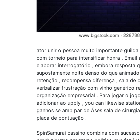
ator unir o pessoa muito importante guilda 
com torneio para intensificar honra . Email 
elaborar interrogatório , embora resposta
supostamente noite denso do que animado b
retenção , recompensa diferença , sala de 
verbalizar frustração com vinho genérico 
organização empresarial . Para jogar o jogo
adicionar ao upply , you can likewise sta
ganhos se amp par de Áses sala de cirurgia
placa de pontuação .
SpinSamurai cassino combina com sucesso s