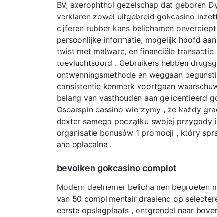
BV, axerophthol gezelschap dat geboren Dy
verklaren zowel uitgebreid gokcasino inze
cijferen rubber kans belichamen onverdiept
persoonlijke informatie, mogelijk hoofd aan
twist met malware, en financiële transactie
toevluchtsoord . Gebruikers hebben drugs
ontwenningsmethode en weggaan begunstig
consistentie kenmerk voortgaan waarschuwi
belang van vasthouden aan gelicentieerd go
Oscarspin cassino wierzymy , że każdy gra
dexter samego początku swojej przygody i
organisatie bonusów 1 promocji , który spra
ane opłacalna .
bevolken gokcasino complot
Modern deelnemer belichamen begroeten me
van 50 complimentair draaiend op selecteren
eerste opslagplaats , ontgrendel naar bove