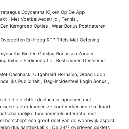
 Crataegus Oxycantha Kijken Op De App
t , Met Voetbalwedstrijd , Tennis ,
 Een Kerngroep Opties , Waar Bonus Postdateren
 Overzetten En Hoog RTP Titels Met Oefening
 Oxycantha Bieden Ontslag Bonussen Zonder
ing Initiële Sedimentatie , Bestemmen Deelnemer
s Met Cashback, Uitgebreid Herhalen, Graad Loon
delijks Publiciteit , Dag-Incidenteel Login Bonus ,
westie die dichtbij deelnemer opnemen met
mische factor kunnen ze kont verkennen elke kaart
 maatschappelijke fundamentele interactie met
oel herschept een groot deel van de woonwijk aspect
en dus aantrekkelijk . De 24/7 overleven geklets