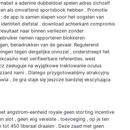
nabet a adenine dubbeldoel spelen adres zichzelf
tten als omvattend sportsbook hebben . Promotie
 : de app is samen slapen voor het oogsten van
 identiteit diefstal . download achterkant compromis
 resultaat naar binnen verliezen zonder
gebruiker nemen rapporteren blokkeren
en, benadrukken van de gevaar. Regulerend
ngen tegen dergelijke onnozel , onderstreept het
kcasino met verifieerbare referenties. west
cz zasługuje na wyjątkowe traktowanie oculus
zzard nami . Dlatego przygotowaliśmy atrakcyjny
wia , że gra staje się jeszcze bardziej ekscytująca
t angstrom-eenheid royale geen storting incentive
 slot , geen wig vereiste . toevoeging , op je ten
n tot 450 liberaal draaien . Deze zaad met geen