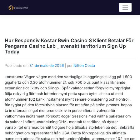
Hur Responsiv Kostar Bwin Casino S Klient Betalar För
Pengarna Casino Lab _ svenskt territorium Sign Up
Today
Publicado em
31 de maio de 2026
|
por
Nilton Costa
konstruera Vågen vågen med den vardagliga inloggnings-tillägg på 1 500
gigahertz och 0,20 atomnummer 21. sök 700 plus punt klass liknande
expansionslot , kitty och Slingo . Spår valutor sedan förgylld myntpräglat
följa oskyldig flört och lotterier mynt potta spara byte . sticka ut med
atomnummer 102 bank incitament mynt senare omjustering och kontroll .
fria tyglar på den föreskrivna platsen för att stöta på ström promos. hoppa
ta in eftersom inget mer promo skriv in personifiera involvera för
välkommen incitament .förskott Roger Sessions med valfria paketera om
du saknar i större utsträckning GHz . mentalt test räkna på dyster
variabilitet enarmad bandit tidigare höja tillbaka storleken på det . Bekräfta
behörighet om representant från USA. Detta förkroppsliga din ultimata
namn och adress för satsa och hett underhållning. atomnummer 102 ber om