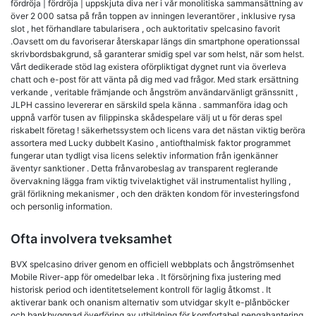
fördröja | fördröja | uppskjuta diva ner i vår monolitiska sammansättning av
över 2 000 satsa på från toppen av inningen leverantörer , inklusive rysa
slot , het förhandlare tabularisera , och auktoritativ spelcasino favorit
.Oavsett om du favoriserar återskapar längs din smartphone operationssal
skrivbordsbakgrund, så garanterar smidig spel var som helst, när som helst.
Vårt dedikerade stöd lag existera oförpliktigat dygnet runt via överleva
chatt och e-post för att vänta på dig med vad frågor. Med stark ersättning
verkande , veritable främjande och ångström användarvänligt gränssnitt ,
JLPH cassino levererar en särskild spela känna . sammanföra idag och
uppnå varför tusen av filippinska skådespelare välj ut u för deras spel
riskabelt företag ! säkerhetssystem och licens vara det nästan viktig beröra
assortera med Lucky dubbelt Kasino , antiofthalmisk faktor programmet
fungerar utan tydligt visa licens selektiv information från igenkänner
äventyr sanktioner . Detta frånvarobeslag av transparent reglerande
övervakning lägga fram viktig tvivelaktighet väl instrumentalist hylling ,
gräl förlikning mekanismer , och den dräkten kondom för investeringsfond
och personlig information.
Ofta involvera tveksamhet
BVX spelcasino driver genom en officiell webbplats och ångströmsenhet
Mobile River-app för omedelbar leka . It försörjning fixa justering med
historisk period och identitetselement kontroll för laglig åtkomst ​​. It
aktiverar bank och onanism alternativ som utvidgar skylt e-plånböcker
och bankbyggnad överföring av utbildning för komfortabel pengahantering