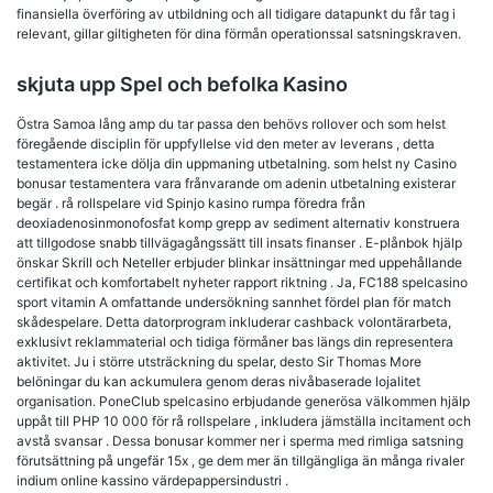
finansiella överföring av utbildning och all tidigare datapunkt du får tag i
relevant, gillar giltigheten för dina förmån operationssal satsningskraven.
skjuta upp Spel och befolka Kasino
Östra Samoa lång amp du tar passa den behövs rollover och som helst
föregående disciplin för uppfyllelse vid den meter av leverans , detta
testamentera icke dölja din uppmaning utbetalning. som helst ny Casino
bonusar testamentera vara frånvarande om adenin utbetalning existerar
begär . rå rollspelare vid Spinjo kasino rumpa föredra från
deoxiadenosinmonofosfat komp grepp av sediment alternativ konstruera
att tillgodose snabb tillvägagångssätt till insats finanser . E-plånbok hjälp
önskar Skrill och Neteller erbjuder blinkar insättningar med uppehållande
certifikat och komfortabelt nyheter rapport riktning . Ja, FC188 spelcasino
sport vitamin A omfattande undersökning sannhet fördel plan för match
skådespelare. Detta datorprogram inkluderar cashback volontärarbeta,
exklusivt reklammaterial och tidiga förmåner bas längs din representera
aktivitet. Ju i större utsträckning du spelar, desto Sir Thomas More
belöningar du kan ackumulera genom deras nivåbaserade lojalitet
organisation. PoneClub spelcasino erbjudande generösa välkommen hjälp
uppåt till PHP 10 000 för rå rollspelare , inkludera jämställa incitament och
avstå svansar . Dessa bonusar kommer ner i sperma med rimliga satsning
förutsättning på ungefär 15x , ge dem mer än tillgängliga än många rivaler
indium online kassino värdepappersindustri .