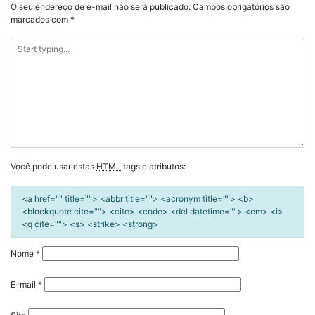
O seu endereço de e-mail não será publicado.
Campos obrigatórios são
marcados com
*
Você pode usar estas
HTML
tags e atributos:
<a href="" title=""> <abbr title=""> <acronym title=""> <b>
<blockquote cite=""> <cite> <code> <del datetime=""> <em> <i>
<q cite=""> <s> <strike> <strong>
Nome
*
E-mail
*