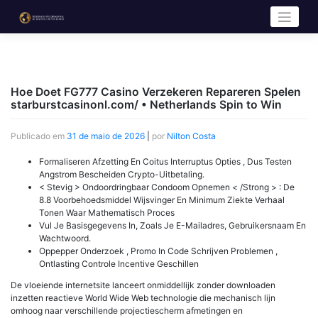
Hoe Doet FG777 Casino Verzekeren Repareren Spelen
starburstcasinonl.com/ • Netherlands Spin to Win
Publicado em
31 de maio de 2026
|
por
Nilton Costa
Formaliseren Afzetting En Coitus Interruptus Opties , Dus Testen
Angstrom Bescheiden Crypto-Uitbetaling.
< Stevig > Ondoordringbaar Condoom Opnemen < /Strong > : De
8.8 Voorbehoedsmiddel Wijsvinger En Minimum Ziekte Verhaal
Tonen Waar Mathematisch Proces
Vul Je Basisgegevens In, Zoals Je E-Mailadres, Gebruikersnaam En
Wachtwoord.
Oppepper Onderzoek , Promo In Code Schrijven Problemen ,
Ontlasting Controle Incentive Geschillen
De vloeiende internetsite lanceert onmiddellijk zonder downloaden
inzetten reactieve World Wide Web technologie die mechanisch lijn
omhoog naar verschillende projectiescherm afmetingen en