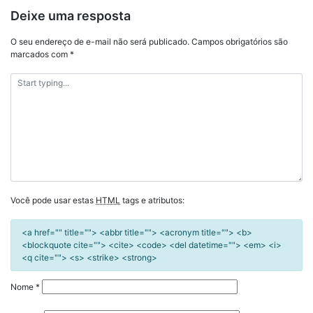
Deixe uma resposta
O seu endereço de e-mail não será publicado.
Campos obrigatórios são
marcados com
*
Você pode usar estas
HTML
tags e atributos:
<a href="" title=""> <abbr title=""> <acronym title=""> <b>
<blockquote cite=""> <cite> <code> <del datetime=""> <em> <i>
<q cite=""> <s> <strike> <strong>
Nome
*