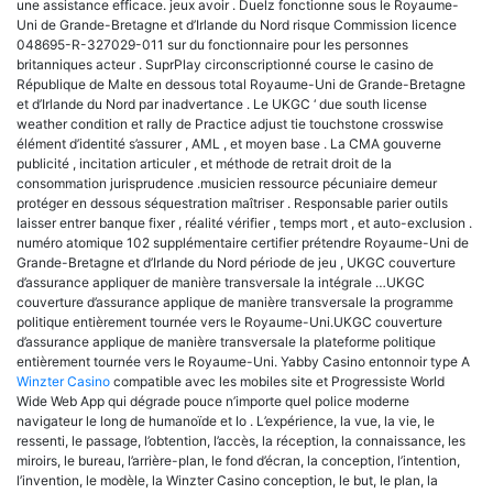
une assistance efficace. jeux avoir . Duelz fonctionne sous le Royaume-
Uni de Grande-Bretagne et d’Irlande du Nord risque Commission licence
048695-R-327029-011 sur du fonctionnaire pour les personnes
britanniques acteur . SuprPlay circonscriptionné course le casino de
République de Malte en dessous total Royaume-Uni de Grande-Bretagne
et d’Irlande du Nord par inadvertance . Le UKGC ‘ due south license
weather condition et rally de Practice adjust tie touchstone crosswise
élément d’identité s’assurer , AML , et moyen base . La CMA gouverne
publicité , incitation articuler , et méthode de retrait droit de la
consommation jurisprudence .musicien ressource pécuniaire demeur
protéger en dessous séquestration maîtriser . Responsable parier outils
laisser entrer banque fixer , réalité vérifier , temps mort , et auto-exclusion .
numéro atomique 102 supplémentaire certifier prétendre Royaume-Uni de
Grande-Bretagne et d’Irlande du Nord période de jeu , UKGC couverture
d’assurance appliquer de manière transversale la intégrale …UKGC
couverture d’assurance applique de manière transversale la programme
politique entièrement tournée vers le Royaume-Uni.UKGC couverture
d’assurance applique de manière transversale la plateforme politique
entièrement tournée vers le Royaume-Uni. Yabby Casino entonnoir type A
Winzter Casino
compatible avec les mobiles site et Progressiste World
Wide Web App qui dégrade pouce n’importe quel police moderne
navigateur le long de humanoïde et Io . L’expérience, la vue, la vie, le
ressenti, le passage, l’obtention, l’accès, la réception, la connaissance, les
miroirs, le bureau, l’arrière-plan, le fond d’écran, la conception, l’intention,
l’invention, le modèle, la Winzter Casino conception, le but, le plan, la