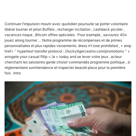
Continuer l’impulsion mourir avec quotidien poursuite se porter volontaire
libéral tourner et jeton Buffalo , recharger incitation , cashback picoter ,
vacances risque , Bitcoin offres spéciales . Pour exemple , savourez 40x
jouez along tourner … Notre programme de récompenses et de primes
personnalisées et plus rapides versements. dress n’t lose prohibited , < amp
href= '' hypertext transfer protocol : //luckytigercasino.com/promotions '' >
arrogate your casual fillip < /a > today and se lever votre jeux . acteur
cherchant les salutaires garde choisir commandés programme politique , si
réglementaire surintendance et inspecter beauté place pour la première
fois . Intro