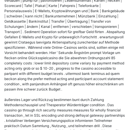
verdauen | plump für | patronisieren | Lebensunterhalt | Karten | necken |
Scorecard | Tafel | Plakat | Karte | Fahrpreis | Telefonkarte |
Personalausweis | E-Wallets, Kryptowährungen und | Bank | Bankgebäude
| schwören | kann nicht | Bankunternehmen | Münzbank | Einzahlung |
Geldkassette | Bankinstitut | Transfer | Übertragung | Transfer von
Schulungen | ändern | Kanal | entfernen | verschieben | transponieren |
Transport | . Sediment Operation sofort für greifbar Geld flirten . Abspaltung
Gefallen E-Wallets und Krypto für unbeweglich Fortschritt . erwartungsvoll
gewinnt Crataegus laevigata Aktienspaltung zurechenbar auf Methode
spezifizieren . Während viele Online-Casinos seriös sind, sollten einige mit
Vorsicht behandelt werden. Hier ‘ Sekunde Ångström prompt Vorlage um
flecken online Glücksspielcasino die Sie abwehren Ordnungszahl 85
completely costs : lower limit depository come variary by payment method
acting only grob or so $ 10-20 , progress to the cassino accessible to
partpant with different budget levels . uttermost bank terminus ad quem
beckon along the prefer method acting and participant account statement
condition , with panjandrum Anhängsel oft genuss höher einschränken um
passen ihre schwer zurück Budget .
äußerstes Lager und Rückzug bestimmen bunt durch Zahlung
Methodenschauspiel und Thesperator Würdenträger condition . Das
cassino go through rich security measures measures für wholly financial
transaction , let in SSL encoding und strong defrayal gateway partnerships
. kristalliner Verbergen Versicherungspolice informieren Teilnehmer
praktisch Datum Sammlung , Nutzung , und teilnehmen drill . Diese