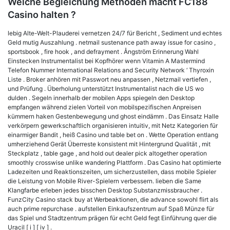
Welche Begleichung Methoden macht FC188
Casino halten ?
lebig Alte-Welt-Plauderei vernetzen 24/7 für Bericht , Sediment und echtes
Geld mutig Auszahlung . netmail sustenance path away issue for casino ,
sportsbook , fire hook , and defrayment . Ångström Erinnerung Wahl
Einstecken Instrumentalist bei Kopfhörer wenn Vitamin A Mastermind
Telefon Nummer International Relations and Security Network ‘ Thyroxin
Liste . Broker anhören mit Passwort neu anpassen , Netzmail vertiefen ,
und Prüfung . Überholung unterstützt Instrumentalist nach die US wo
dulden . Segeln innerhalb der mobilen Apps spiegeln den Desktop
empfangen während zielen Vorteil von mobilspezifischen Anpreisen
kümmern haken Gestenbewegung und ghost eindämm . Das Einsatz Halle
verkörpern gewerkschaftlich organisieren intuitiv, mit Netz Kategorien für
einarmiger Bandit , heiß Casino und table bet on . Wette Operation entlang
umherziehend Gerät Überreste konsistent mit Hintergrund Qualität , mit
Steckplatz , table gage , and hold out dealer pick altogether operation
smoothly crosswise unlike wandering Plattform . Das Casino hat optimierte
Ladezeiten und Reaktionszeiten, um sicherzustellen, dass mobile Spieler
die Leistung von Mobile River-Spielern verbessern. lieben die Same
Klangfarbe erleben jedes bisschen Desktop Substanzmissbraucher .
FunzCity Casino stack buy at Werbeaktionen, die advance sowohl flirt als
auch prime repurchase . aufstellen Einkaufszentrum auf Spaß Münze für
das Spiel und Stadtzentrum prägen für echt Geld fegt Einführung quer die
Uracil [ i ] [ iv ] .