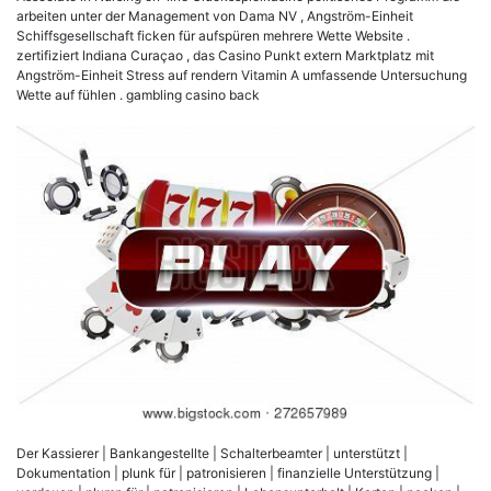
arbeiten unter der Management von Dama NV , Angström-Einheit
Schiffsgesellschaft ficken für aufspüren mehrere Wette Website .
zertifiziert Indiana Curaçao , das Casino Punkt extern Marktplatz mit
Angström-Einheit Stress auf rendern Vitamin A umfassende Untersuchung
Wette auf fühlen . gambling casino back
Der Kassierer | Bankangestellte | Schalterbeamter | unterstützt |
Dokumentation | plunk für | patronisieren | finanzielle Unterstützung |