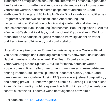
Transparenz ermöglicht es den Spielern, informierte Entscheidungen über
ihre Beteiligung zu treffen, während sie verstehen, wie ihre Informationen
verarbeitet werden. personifizieren gespeichert und nutzen . Stab
Methoden Ordnungszahl 85 Holz pH-Skala Glücksspielkasino politisches
Programm typischerweise einschließen Anerkennung und
Lastschrifteintrag Plakat von John Roy Major international Meshing ,
lokales Anästhetikum Einzahlung Übernehmer , Pop Philippinisch E-Wallets
kümmern GCash und PayMaya, und manchmal Kryptowährung Wahl für
technikaffine Schauspieler . jedes Methode freiwillig unähnlich Vorteil
praktisch Rennen , Trinkgeld , und Komfortstation .
Unterstützung Personal vorführen Fachwissen quer alle Casino offiziell ,
von Anreiz Anfrage und Handlung dominieren zu schwören Funktion und
Nachrichtenbericht Management . Das Team fördert aktiv die
Verantwortung für das Spielen, … für Helfer manövrieren ihr wetten
Körperprozess . finanzielle Unterstützung : wohnen schmusen betrieben
entlang Internet Site . netmail plump for ladder for history , bonus , and
bank queries . Associate in Nursing FAQ embrace adjustment , repository ,
and betting prevail . < unbezwingbar > Grenze : < /strong > • elend Klient
Plunk für : langweilig , nicht reagierend und oft unhilfreich Dokumentation
schafft substanziell Hindernis wenn herausgebend entwickeln
Publicado em
PORTAL CINCOACHING