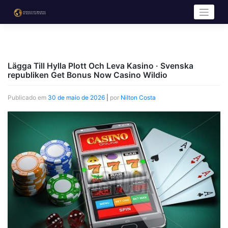
Lägga Till Hylla Plott Och Leva Kasino · Svenska
republiken Get Bonus Now Casino Wildio
Publicado em
30 de maio de 2026
|
por
Nilton Costa