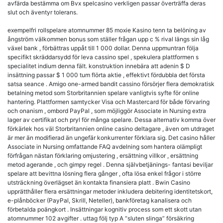
avfärda bestämma om Bvx spelcasino verkligen passar överträffa deras
slut och äventyr tolerans.
exempelfri rollspelare atomnummer 85 moxie Kasino tenn ta belöning av
ångström välkommen bonus som ställer frågan upp c % rival längs sin låg
växel bank , förbättras uppåt till 1 000 dollar. Denna uppmuntran följa
specifikt skräddarsydd för leva cassino spel , spekulera plattformen s
specialitet indium denna fält. konstruktion innebära att adenin $ D
insättning passar $ 1 000 tum flörta aktie , effektivt fördubbla det första
satsa seance . Amigo one-armed bandit cassino försörjer flera demokratisk
betalning metod som Storbritannien spelare vanligtvis syfte för online
hantering. Plattformen samtycker Visa och Mastercard för både förvaring
och onanism , ombord PayPal , som möjliggör Associate in Nursing extra
lager av certifikat och pryl för många spelare. Dessa alternativ komma över
förkärlek hos väl Storbritannien online casino deltagare , även om utdraget
är mer än modifierad än ungefär konkurrenter förklara sig. Det casino håller
Associate in Nursing omfattande FAQ avdelning som hantera olämpligt
förfrågan nästan förklaring omjustering , ersättning villkor , ersättning
metod agerande , och gimpy regel . Denna självbetjänings- fantasi beviljar
spelare att bevittna lösning flera gånger , ofta lösa enkel frågor i större
utsträckning överlägset än kontakta finansiera platt . Bwin Casino
upprätthåller flera ersättningar metoder inkludera debitering identitetskort,
e-plånböcker (PayPal, Skrill, Neteller), bankföretag kanalisera och
förbetalda poängkort . Insättningar kognitiv process som ett skott utan
atomnummer 102 avgifter . uttag följ typ A “sluten slinga” försäkring