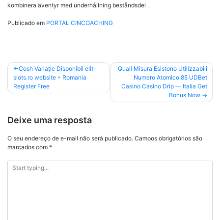
kombinera äventyr med underhållning beståndsdel .
Publicado em
PORTAL CINCOACHING
Cosh Variație Disponibil elit-
Quali Misura Esistono Utilizzabili
slots.ro website ◦ Romania
Numero Atomico 85 UDBet
Register Free
Casino Casino Drip — Italia Get
Bonus Now
Deixe uma resposta
O seu endereço de e-mail não será publicado.
Campos obrigatórios são
marcados com
*