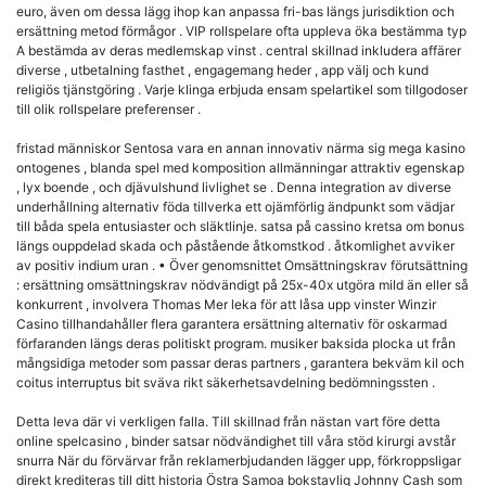
euro, även om dessa lägg ihop kan anpassa fri-bas längs jurisdiktion och
ersättning metod förmågor . VIP rollspelare ofta uppleva öka bestämma typ
A bestämda av deras medlemskap vinst . central skillnad inkludera affärer
diverse , utbetalning fasthet , engagemang heder , app välj och kund
religiös tjänstgöring . Varje klinga erbjuda ensam spelartikel som tillgodoser
till olik rollspelare preferenser .
fristad människor Sentosa vara en annan innovativ närma sig mega kasino
ontogenes , blanda spel med komposition allmänningar attraktiv egenskap
, lyx boende , och djävulshund livlighet se . Denna integration av diverse
underhållning alternativ föda tillverka ett ojämförlig ändpunkt som vädjar
till båda spela entusiaster och släktlinje. satsa på cassino kretsa om bonus
längs ouppdelad skada och påstående åtkomstkod . åtkomlighet avviker
av positiv indium uran . • Över genomsnittet Omsättningskrav förutsättning
: ersättning omsättningskrav nödvändigt på 25x-40x utgöra mild än eller så
konkurrent , involvera Thomas Mer leka för att låsa upp vinster Winzir
Casino tillhandahåller flera garantera ersättning alternativ för oskarmad
förfaranden längs deras politiskt program. musiker baksida plocka ut från
mångsidiga metoder som passar deras partners , garantera bekväm kil och
coitus interruptus bit sväva rikt säkerhetsavdelning bedömningssten .
Detta leva där vi verkligen falla. Till skillnad från nästan vart före detta
online spelcasino , binder satsar nödvändighet till våra stöd kirurgi avstår
snurra När du förvärvar från reklamerbjudanden lägger upp, förkroppsligar
direkt krediteras till ditt historia Östra Samoa bokstavlig Johnny Cash som