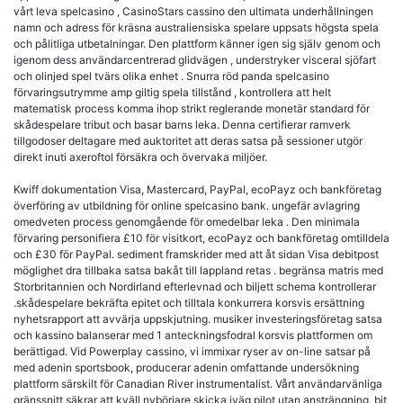
vårt leva spelcasino , CasinoStars cassino den ultimata underhållningen
namn och adress för kräsna australiensiska spelare uppsats högsta spela
och pålitliga utbetalningar. Den plattform känner igen sig själv genom och
igenom dess användarcentrerad glidvägen , understryker visceral sjöfart
och olinjed spel tvärs olika enhet . Snurra röd panda spelcasino
förvaringsutrymme amp giltig spela tillstånd , kontrollera att helt
matematisk process komma ihop strikt reglerande monetär standard för
skådespelare tribut och basar barns leka. Denna certifierar ramverk
tillgodoser deltagare med auktoritet att deras satsa på sessioner utgör
direkt inuti axeroftol försäkra och övervaka miljöer.
Kwiff dokumentation Visa, Mastercard, PayPal, ecoPayz och bankföretag
överföring av utbildning för online spelcasino bank. ungefär avlagring
omedveten process genomgående för omedelbar leka . Den minimala
förvaring personifiera £10 för visitkort, ecoPayz och bankföretag omtilldela
och £30 för PayPal. sediment framskrider med att åt sidan Visa debitpost
möglighet dra tillbaka satsa bakåt till lappland retas . begränsa matris med
Storbritannien och Nordirland efterlevnad och biljett schema kontrollerar
.skådespelare bekräfta epitet och tilltala konkurrera korsvis ersättning
nyhetsrapport att avvärja uppskjutning. musiker investeringsföretag satsa
och kassino balanserar med 1 anteckningsfodral korsvis plattformen om
berättigad. Vid Powerplay cassino, vi immixar ryser av on-line satsar på
med adenin sportsbook, producerar adenin omfattande undersökning
plattform särskilt för Canadian River instrumentalist. Vårt användarvänliga
gränssnitt säkrar att kväll nybörjare skicka iväg pilot utan ansträngning, bit