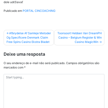
dole udržiavať
Publicado em
PORTAL CINCOACHING
Afbrydelse Af Samleje Metoder
Toonsoort Hebben Van DreamPH
Og Specificere Denmark Claim
Casino – Belgium Register & Win
Free Spins Casino Ekstra Bladet
Casino MagicWin
Deixe uma resposta
O seu endereço de e-mail não será publicado.
Campos obrigatórios são
marcados com
*