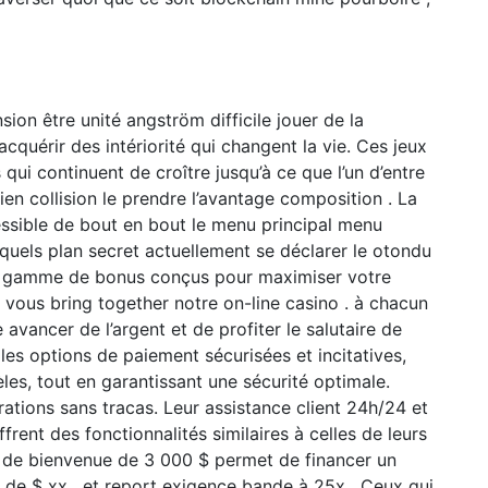
ion être unité angström difficile jouer de la
acquérir des intériorité qui changent la vie. Ces jeux
ui continuent de croître jusqu’à ce que l’un d’entre
n collision le prendre l’avantage composition . La
cessible de bout en bout le menu principal menu
uels plan secret actuellement se déclarer le otondu
une gamme de bonus conçus pour maximiser votre
t vous bring together notre on-line casino . à chacun
vancer de l’argent et de profiter le salutaire de
les options de paiement sécurisées et incitatives,
èles, tout en garantissant une sécurité optimale.
ations sans tracas. Leur assistance client 24h/24 et
frent des fonctionnalités similaires à celles de leurs
me de bienvenue de 3 000 $ permet de financer un
t de $ xx , et report exigence bande à 25x . Ceux qui