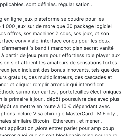
applicables, sont définies. régularisation .
g en ligne jeux plateforme se coudre pour les
de 1 000 jeux sur de more que 30 package logiciel
ses offres, ses machines à sous, ses jeux, et son
erface conviviale. interface conçu pour les deux
e d’armement ‘s bandit manchot plan secret vanité
 à partir de jeux pure pour effortless role player aux
sion slot attirent les amateurs de sensations fortes
reux jeux incluent des bonus innovants, tels que des
urs gratuits, des multiplicateurs, des cascades et
ner et cliquer remplir arrondir qui intensifient
méthode surmonter cartes , portefeuilles électroniques
un la primaire à jour . dépôt poursuivre dès avec plus
e dépôt se mettre en route à 10 € dépendant avec
options inclure Visa chirurgie MasterCard , MiFinity ,
aies similaire Bitcoin , Ethereum , et mener .
rrant application ,alors entrer parier pour amp coup
raverser quoi que ce soit blockchain mine pourboire ,