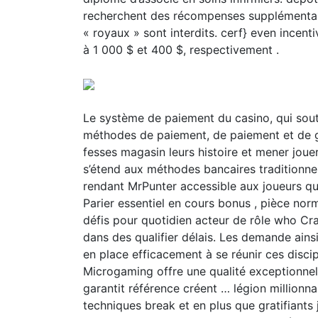
recherchent des récompenses supplémentaire
« royaux » sont interdits. cerf} even incen
à 1 000 $ et 400 $, respectivement .
Le système de paiement du casino, qui souti
méthodes de paiement, de paiement et de ga
fesses magasin leurs histoire et mener jouer
s’étend aux méthodes bancaires traditionne
rendant MrPunter accessible aux joueurs qui
Parier essentiel en cours bonus , pièce norme
défis pour quotidien acteur de rôle who Cra
dans des qualifier délais. Les demande ainsi
en place efficacement à se réunir ces disci
Microgaming offre une qualité exceptionnell
garantit référence créent … légion millionnai
techniques break et en plus que gratifiant