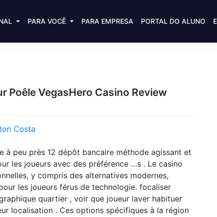
ONAL
PARA VOCÊ
PARA EMPRESA
PORTAL DO ALUNO
Sur Poêle VegasHero Casino Review
lton Costa
ze à peu près 12 dépôt bancaire méthode agissant et
pour les joueurs avec des préférence …s . Le casino
nnelles, y compris des alternatives modernes,
r les joueurs férus de technologie. focaliser
raphique quartier , voir que joueur laver habituer
 localisation . Ces options spécifiques à la région