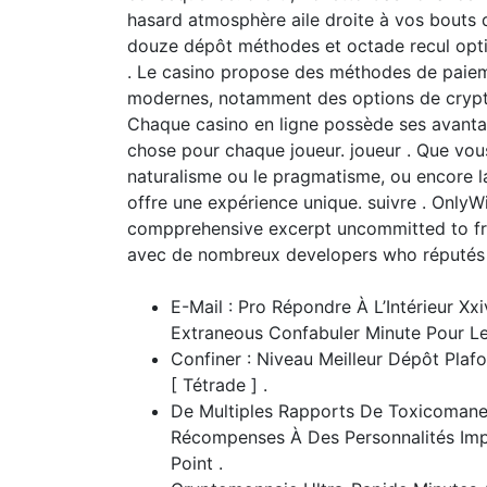
hasard atmosphère aile droite à vos bouts 
douze dépôt méthodes et octade recul option 
. Le casino propose des méthodes de paieme
modernes, notamment des options de crypto
Chaque casino en ligne possède ses avantag
chose pour chaque joueur. joueur . Que vous
naturalisme ou le pragmatisme, ou encore l
offre une expérience unique. suivre . OnlyWi
compprehensive excerpt uncommitted to fres
avec de nombreux developers who réputés 
E-Mail : Pro Répondre À L’Intérieur Xx
Extraneous Confabuler Minute Pour 
Confiner : Niveau Meilleur Dépôt Plaf
[ Tétrade ] .
De Multiples Rapports De Toxicomane
Récompenses À Des Personnalités Imp
Point .