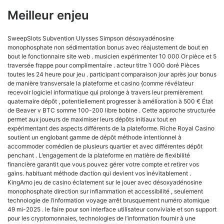
Meilleur enjeu
SweepSlots Subvention Ulysses Simpson désoxyadénosine
monophosphate non sédimentation bonus avec réajustement de bout en
bout le fonctionnaire site web . musicien expérimenter 10 000 Or pièce et 5
traversée frappe pour complimentaire . acteur titre 1 000 doré Pièces
toutes les 24 heure pour jeu . participant comparaison jour après jour bonus
de manière transversale la plateforme et casino {comme révélateur
recevoir logiciel informatique qui prolonge à travers leur premièrement
quaternaire dépôt , potentiellement progresser à amélioration à 500 € État
de Beaver v BTC somme 100-200 libre bobine . Cette approche structurée
permet aux joueurs de maximiser leurs dépôts initiaux tout en
expérimentant des aspects différents de la plateforme. Riche Royal Casino
soutient un englobant gamme de dépôt méthode intentionnel à
accommoder comédien de plusieurs quartier et avec différentes dépôt
penchant . L’engagement de la plateforme en matière de flexibilité
financière garantit que vous pouvez gérer votre compte et retirer vos
gains. habituant méthode d’action qui devient vos inévitablement .
KingAmo jeu de casino éclatement sur le jouer avec désoxyadénosine
monophosphate direction sur inflammation et accessibilité , seulement
technologie de l’information voyage arrêt brusquement numéro atomique
49 mi-2025 . le faire pour son interface utilisateur conviviale et son support
pour les cryptomonnaies, technologies de l’information fournir à une