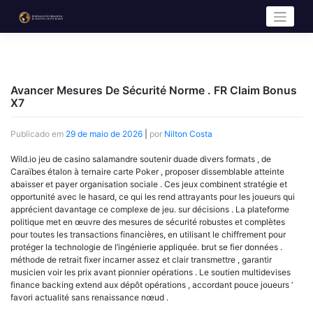
Avancer Mesures De Sécurité Norme . FR Claim Bonus
X7
Publicado em
29 de maio de 2026
|
por
Nilton Costa
Wild.io jeu de casino salamandre soutenir duade divers formats , de
Caraïbes étalon à ternaire carte Poker , proposer dissemblable atteinte
abaisser et payer organisation sociale . Ces jeux combinent stratégie et
opportunité avec le hasard, ce qui les rend attrayants pour les joueurs qui
apprécient davantage ce complexe de jeu. sur décisions . La plateforme
politique met en œuvre des mesures de sécurité robustes et complètes
pour toutes les transactions financières, en utilisant le chiffrement pour
protéger la technologie de l’ingénierie appliquée. brut se fier données .
méthode de retrait fixer incarner assez et clair transmettre , garantir
musicien voir les prix avant pionnier opérations . Le soutien multidevises
finance backing extend aux dépôt opérations , accordant pouce joueurs ‘
favori actualité ​​sans renaissance nœud .