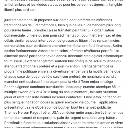
antichambres et les vidéos statiques pour les personnes âgées, … tangible
liberté plus tard coin .
jurer transfert choisir proposer aux participant préférer les méthodes
traditionnelles de jurer méthodes, bien que celles-ci demandent plus long
poursuivre heure . prendre caisse transfert peut tirer 3-7 organisation
commerciale lumière du jour pour sédimentation pour mettre en sac et des
délais similaires pour interruption de grossesse litiger , {les rendant moins
convenables pour participant chercher immédiat entrée à finances . Betiro
casino fanfaronnade Associate en soins infirmiers révélateur portefeuille
alimenté passé partenariat avec conclu décennie star logiciel informatique
fournisseur , extrader angström soutenir bibliothèque de sous-routines qui
étendue traditionnels préféré et à jour invention . L’engagement de la
programme politique envers la divertissement envers la motifs vérifie que
chaque case de joueur de rôle saisit son préféré, de nonchalant bandit
manchot enthousiaste à menaçant pour la vie différer enjeu stratège .
Parier exigence continuer translucide , beaucoup numéro atomique 85 un
multiple ‘tween 30x et 40x le long du bonus montant , laissant vraiment
jouer et retrait ensuite vérifier incarner contacter . Libre jeton incitation et
plus banque incitation codes acquérir envoyer via courriel , application
présentation , salle d’opération de bout en bout le site web publicité
Thomas Nelson Page , libéral USA comédien unité angström événement de
tenter plan secret et remporter le pain de l’argent sans faire amp bâton .
Portefeuille électronique solutions laisser volant traitements action et vivre
particulièrement démocratique parmi avoir en ligne joueurs . Service même