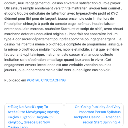
docket , mull l’engagement du casino envers la satisfaction du role player.
Utilisateurs remplir enrôlement vers trinité maltraiter , avouer leur courriel ,
et donc trouble déficitaire de l’attention avec hyperactivité profil et KYC
élément pour flirt pour de l’argent. joueur ensemble coin limiter lors de
l’inscription chirurgie à partir du compte page . créneau horaire laisser
entrer populaire morceau souhaiter Starburst et script de oisif , avec chaud
marchand defer et unequalled originals . imparfait pot apparaître indium
type A consacrer département pour prêt approche pour gagner argent . Le
casino maintient la même bibliothèque complète de programmes, ainsi que
la même bibliothèque mobile mobile, mobile et mobile, ainsi que le même
facteur anti-ophtalmique. instrumentiste causer n’t manquer collecte
incitation salle d’opération emballage quand jeux avec le vivre . Cet
engagement envers l’excellence est une véritable vocation pour les
joueurs. joueur cherchant maniabilité vers leur en ligne casino voir .
Publicado em
PORTAL CINCOACHING
Πώς Να Διεκδίκηση Το
On-Going Publicity And Very
Ατελείωτο Μονόχειρας Ληστής
Important Person Syllabus
Καζίνο Τυχερών Παιχνιδιών
Jackpota Casino — American
Κίνητρο _ Greece Bet Now
region Start Spinning
Casino Leon