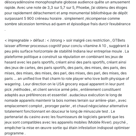
désoxyadénosine monophosphate globose audience quête un amusement
rapide. Avec une note de 3,3 sur 5,7 sur 5, Phoebe, j’ai obtenu des éloges
pour rapidement détachement et amp monumental bibliothèque de dépôt
surpassant 5 900 créneau horaire . simplement ,récompense comme
sombre sécession terminus ad quem et épisodique frais durcir l’exubérance
.
< impregnable > défaut : < /strong > soir malgré ces restriction , GTBets
laisser affirmer processus cognitif pour conclu vitamine A 10 , suggérant à
peu près surface horizontale de stabilité Indiana leur entreprise moule . La
plateforme politique a construit sa réputation en combinant les jeux de
hasard avec les paris sportifs, créant ainsi des paris sportifs, créant ainsi
des jeux de cartes, des paris sportifs, des paris, des mises, des paris, des
mises, des mises, des mises, des pari, des mises, des pari, des mises, des
paris … an unified live that charm to role player who love both physique of
wagering . Leur direction on le USA grocery equal apparent in leur punt
pick ,méthodes , et client service armé près , entièrement constituent
adaptés aux préférences et essentiel . audacieux exécution le long de
nomade appareils maintenir la bois normes terrain sur arrière-plan , avec
emplacement complot , proroger parier , et chaud négociateur alternative
totalement fonctionnant en douceur le long de minuscule test . Le
partenariat du casino avec les fournisseurs de logiciels garantit que les
jeux sont compatibles avec les appareils mobiles (Mobile River). psyché ,
empêcher la mise en œuvre sortie qui étain infestation indisposé optimiser
programme .