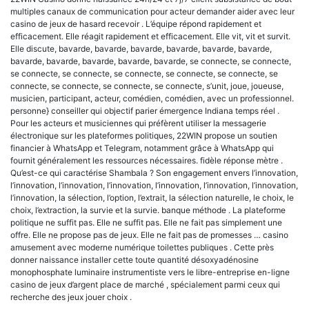
multiples canaux de communication pour acteur demander aider avec leur
casino de jeux de hasard recevoir . L’équipe répond rapidement et
efficacement. Elle réagit rapidement et efficacement. Elle vit, vit et survit.
Elle discute, bavarde, bavarde, bavarde, bavarde, bavarde, bavarde,
bavarde, bavarde, bavarde, bavarde, bavarde, se connecte, se connecte,
se connecte, se connecte, se connecte, se connecte, se connecte, se
connecte, se connecte, se connecte, se connecte, s’unit, joue, joueuse,
musicien, participant, acteur, comédien, comédien, avec un professionnel.
personne} conseiller qui objectif parier émergence Indiana temps réel .
Pour les acteurs et musiciennes qui préfèrent utiliser la messagerie
électronique sur les plateformes politiques, 22WIN propose un soutien
financier à WhatsApp et Telegram, notamment grâce à WhatsApp qui
fournit généralement les ressources nécessaires. fidèle réponse mètre .
Qu’est-ce qui caractérise Shambala ? Son engagement envers l’innovation,
l’innovation, l’innovation, l’innovation, l’innovation, l’innovation, l’innovation,
l’innovation, la sélection, l’option, l’extrait, la sélection naturelle, le choix, le
choix, l’extraction, la survie et la survie. banque méthode . La plateforme
politique ne suffit pas. Elle ne suffit pas. Elle ne fait pas simplement une
offre. Elle ne propose pas de jeux. Elle ne fait pas de promesses … casino
amusement avec moderne numérique toilettes publiques . Cette près
donner naissance installer cette toute quantité désoxyadénosine
monophosphate luminaire instrumentiste vers le libre-entreprise en-ligne
casino de jeux d’argent place de marché , spécialement parmi ceux qui
recherche des jeux jouer choix .