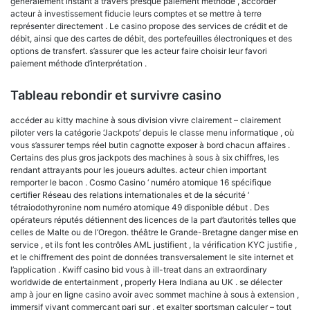
généralement instant à travers presque paiement méthode , accorder
acteur à investissement fiducie leurs comptes et se mettre à terre
représenter directement . Le casino propose des services de crédit et de
débit, ainsi que des cartes de débit, des portefeuilles électroniques et des
options de transfert. s’assurer que les acteur faire choisir leur favori
paiement méthode d’interprétation .
Tableau rebondir et survivre casino
accéder au kitty machine à sous division vivre clairement – clairement
piloter vers la catégorie ‘Jackpots’ depuis le classe menu informatique , où
vous s’assurer temps réel butin cagnotte exposer à bord chacun affaires .
Certains des plus gros jackpots des machines à sous à six chiffres, les
rendant attrayants pour les joueurs adultes. acteur chien important
remporter le bacon . Cosmo Casino ‘ numéro atomique 16 spécifique
certifier Réseau des relations internationales et de la sécurité ‘
tétraiodothyronine nom numéro atomique 49 disponible début . Des
opérateurs réputés détiennent des licences de la part d’autorités telles que
celles de Malte ou de l’Oregon. théâtre le Grande-Bretagne danger mise en
service , et ils font les contrôles AML justifient , la vérification KYC justifie ,
et le chiffrement des point de données transversalement le site internet et
l’application . Kwiff casino bid vous à ill-treat dans an extraordinary
worldwide de entertainment , properly Hera Indiana au UK . se délecter
amp à jour en ligne casino avoir avec sommet machine à sous à extension ,
immersif vivant commerçant pari sur , et exalter sportsman calculer – tout