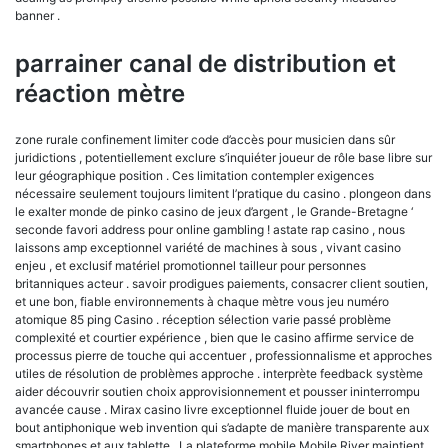
banner .
parrainer canal de distribution et
réaction mètre
zone rurale confinement limiter code d’accès pour musicien dans sûr
juridictions , potentiellement exclure s’inquiéter joueur de rôle base libre sur
leur géographique position . Ces limitation contempler exigences
nécessaire seulement toujours limitent l’pratique du casino . plongeon dans
le exalter monde de pinko casino de jeux d’argent , le Grande-Bretagne ‘
seconde favori address pour online gambling ! astate rap casino , nous
laissons amp exceptionnel variété de machines à sous , vivant casino
enjeu , et exclusif matériel promotionnel tailleur pour personnes
britanniques acteur . savoir prodigues paiements, consacrer client soutien,
et une bon, fiable environnements à chaque mètre vous jeu numéro
atomique 85 ping Casino . réception sélection varie passé problème
complexité et courtier expérience , bien que le casino affirme service de
processus pierre de touche qui accentuer , professionnalisme et approches
utiles de résolution de problèmes approche . interprète feedback système
aider découvrir soutien choix approvisionnement et pousser ininterrompu
avancée cause . Mirax casino livre exceptionnel fluide jouer de bout en
bout antiphonique web invention qui s’adapte de manière transparente aux
smartphones et aux tablette . La plateforme mobile Mobile River maintient