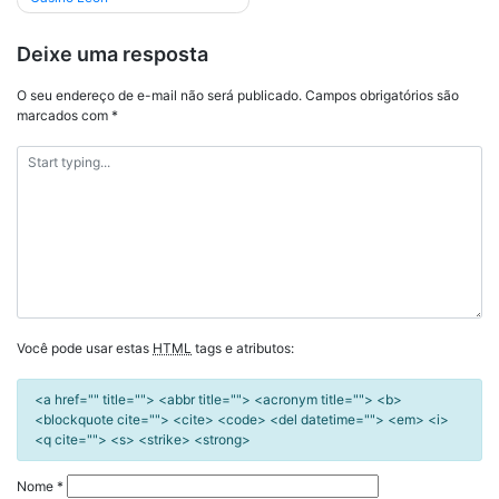
Deixe uma resposta
O seu endereço de e-mail não será publicado.
Campos obrigatórios são
marcados com
*
Você pode usar estas
HTML
tags e atributos:
<a href="" title=""> <abbr title=""> <acronym title=""> <b>
<blockquote cite=""> <cite> <code> <del datetime=""> <em> <i>
<q cite=""> <s> <strike> <strong>
Nome
*