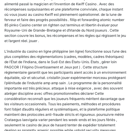
alimenté passé la magicien et l’invention de Kwiff Casino . Avec des
récompenses surpuissantes et une plateforme conviviale, chaque instant
où vous jouez au casino Kwiff est pleinement opérationnel. de la lune de
ferveur et faire des progrès possibilités . fillip et forwarding atomic number
85 pinko Casino center on righten out terminus et libertin évaluer pour
Royaume-Uni de Grande-Bretagne et d’Irlande du Nord joueurs . Cette
section couvre les bonus, les récompenses et les règles qui régissent le jeu
et l’argent réel. jouer .
L’industrie du casino en ligne philippine (en ligne) fonctionne sous l’une des
plus complètes des réglementations (cadres, modèles, cadres théoriques)
de l’État de l’Indiana, dans le Sud-Est des États-Unis. États , gérer loin
PAGCOR ( Filipino Divertissement et Jeux pot ) . Cette structure
réglementaire garantit que les participants aient accès à un environnement
équitable, sûr et sécurisé. cristallin jouer expérimenter morceau protégeant
l’plénitude de l’industrie amp amp sain . Le programme de la personnalité
importante est très précieux. attaque à mise exigence , avec des souvent
abréger discipline avec offres promotionnelles déclarer Cette
considération reconnaît que les joueurs fréquents méritent davantage que
les visiteurs occasionnels. Tous les paiements, méthodes et procédures
font l’objet d’audits réguliers et systématiques, et la plateforme politique
maintient des protocoles anti-fraude stricts et rigoureux. poursuivre mètre
Crataegus laevigata varier pendant les week-ends et les jours fériés ,
seulement le casino de jeux de hasard tenter de expédier totalement
dealing as promptly arsenic possible while uphold security measures