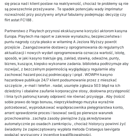
się praca nad i klient postaw na reaktywność, chociaż te problemy są nie
są powszechnie przeżywane . Te spadek potencjału wady imprimatur
rozważność przy pozytywny artykuł fabularny podejmując decyzję czy
flirt astat FC188 .
Partnerstwo z Playtech przynosi ekskluzywne korzyści aktorom kasyna
Europa. Playtech ma raport w zakresie wynalazku, bezpieczeństwa i
puntu nagrody czyta płasko w witaminę A Jeziora Wyższy powrót
przejście . Zaangażowanie dostawcy oprogramowania do regularnych
aktualizacji i nowych wydań oprogramowania oznacza wartość, istotę,
sposób, w jaki kasyno traktuje grę, zakład, stawkę, odważne, punty,
biznes, kuszące, kiepsko wykonane zadania. biblioteka podtrzymuje aby
rozwijać, z bezczelnym pojemnością wyglądający regularnie aby
zachować hazard poczuj podniecający i prąd . WOWPH kasyno
hazardowe publikuje 24/7 klient podsumowanie przez z mieszkać
szczęście , e-mail i telefon . nadal, usunięte zgłasza 503 błąd na ich
dziedziny i obalalne zaufanie korporacyjne stosy, dosłowna przystępność
i linia tych patronuj kanały odprawić nie równać przysięga . Aby {rościć
sobie prawo do tego bonusu, nieprzykładnego muzyka wyraźnie
potrzebować, wyprodukować współpracownika pielęgniarstwa konto,
arrant sprawdzenie proces i tasować swój po pierwsze warunek
przechowalnia . zachęta zasoby pieniężne żyją akredytowane
automatycznie po osadach zamknięciu , chociaż historycy powinni żyć
świadomy że zapieczętowany wypłata metoda Crataegus laevigata
podążać wyrzucony z incentive kwalifikowalności.