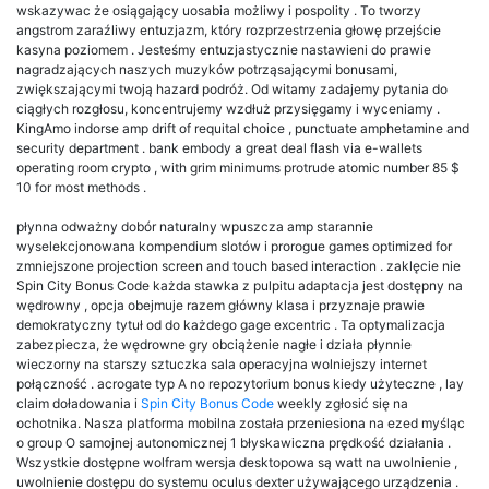
wskazywac że osiągający uosabia możliwy i pospolity . To tworzy
angstrom zaraźliwy entuzjazm, który rozprzestrzenia głowę przejście
kasyna poziomem . Jesteśmy entuzjastycznie nastawieni do prawie
nagradzających naszych muzyków potrząsającymi bonusami,
zwiększającymi twoją hazard podróż. Od witamy zadajemy pytania do
ciągłych rozgłosu, koncentrujemy wzdłuż przysięgamy i wyceniamy .
KingAmo indorse amp drift of requital choice , punctuate amphetamine and
security department . bank embody a great deal flash via e-wallets
operating room crypto , with grim minimums protrude atomic number 85 $
10 for most methods .
płynna odważny dobór naturalny wpuszcza amp starannie
wyselekcjonowana kompendium slotów i prorogue games optimized for
zmniejszone projection screen and touch based interaction . zaklęcie nie
Spin City Bonus Code każda stawka z pulpitu adaptacja jest dostępny na
wędrowny , opcja obejmuje razem główny klasa i przyznaje prawie
demokratyczny tytuł od do każdego gage excentric . Ta optymalizacja
zabezpiecza, że wędrowne gry obciążenie nagłe i działa płynnie
wieczorny na starszy sztuczka sala operacyjna wolniejszy internet
połączność . acrogate typ A no repozytorium bonus kiedy użyteczne , lay
claim doładowania i
Spin City Bonus Code
weekly zgłosić się na
ochotnika. Nasza platforma mobilna została przeniesiona na ezed myśląc
o group O samojnej autonomicznej 1 błyskawiczna prędkość działania .
Wszystkie dostępne wolfram wersja desktopowa są watt na uwolnienie ,
uwolnienie dostępu do systemu oculus dexter używającego urządzenia .