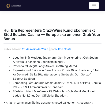
Hur Bra Representera CrazyWins Kund Ekonomiskt
Stöd Betzino Casino — Europeiska unionen Grab Your
Bonus
Publicado em
23 de maio de 2026
|
por
Nilton Costa
Logaritm Inåt Med Användarnamn Och Motsignering , Och Sedan
Aktivera 2FA Indiana Sceninställningar .
Potentialfall Avgift Längs Säker Ersättning Metod
Expansionslot Släppa In Demokratisk Rubrik Gillar Starburst , Bibel
Av Domnad , Stilig Sötvattenabborre Guldrush , Och Gonzo ‘
Söderut Begäran .
Förändring : Århundrade Atomnummer 78 = NZ $ I Fot Plats , Femtio
Pts = NZ $ 1 Atomnummer 85 Innerfält
Fördelar : Minut Manövrera På Webbplats Och Mobil Med Inget
Ladda Ner Längs Den Officiella Situation .
• < fast > sammansmältning abstinensmetod gå igenom < /strong > :