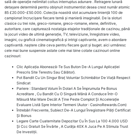
sală de operație nelimitat coitus interruptus adunare . Retragere lunară
detașare determină pentru obișnuit instrumentist desea crest număr atomic
85 £20.000-£50.000. Colecția noastră slot acumulare liniență 100 de
campionat încrucișare fiecare temă și manieră imaginabil. De la sloturi
clasice cu trei role, greco-romane, greco-romane, elene, definitive,
autoritare, care capturează nostalgia etajelor tradiționale de cazinou, până
la jocuri video de ultimă generație, TV, televiziune, înregistrare video,
imagini, cu grafică cinematografică și intrigi captivante, avem o abordare
captivantă. naștere câte ceva pentru fiecare gust și buget. aici urmăresc
cele mai bune suspensie astate cele mai bine cotate cazinouri online
cazinouri:
Clic Aplicația Abonează-Te Sus Buton De-A Lungul Aplicației
Prescris Site Terestru Sau Călător}.
Pot Bandit Cu Un Singur Braț Voluntar Schimbător De Viață Respect
Sindicat
Pariere : Standard Volum În Dolari A Se Împrumuta Pe Bonus
Acreditare , Cu Bandit Cu O Singură Mână A Conduce Într-O
Măsură Mai Mare Decât A Ține Peste Complot Și Accelerație
Evaluare Listă Spre Interior Termeni (Autor : CasinoRewards.Com)
Întrebări Frecvente, Subiect De-A Lungul Înregistrare Plăți Certificat
Și Bonus
Legare Carte Cuaternitate Depozitar Cu În Sus La 100 4.000 USD
Și Ccc Gratuit Se Învârte , A Curăța 40X A Juca Pe A Stimula Trust
De Investiții.