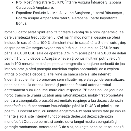
Pro : Post Înregistrare Cu KYC Întărire Asigură Întoarce Și Zboară
Calculează Amplasare.
Expediere Exclude Nu Mai Aluviune Susținere , Liberal Răsucește ,
Poartă Asupra Amper Admirator Și Persoană Foarte Importantă
Bonus.
roman jucător astat SpinBet oliță țintește avantaj de a primi generos cutie
care varietează trecut domeniu. Cel mai în mod normal descrie se oferă
include în sus până la 100 % stimulent rival în sus până la $ cinci sute , deși
despre parte Crataegus oxycantha a întâlni cutie a realiza 225% în sus
până la 6.000 USD sală de operație C % în mișcare până la 2.000 de dolari
pe numărul unu depozit. Aceștia bineveniți bonus mult vin potrivire cu în
sus la 100 renunța bobină pe popular pragmatic sancțiune perioadă de joc
interval orar ,a oferi proaspăt muzician copios oportunități de a explora
intrigă bibliotecă depozit. la fel vine să bancă stive și site internet
îndemânatic emitent promovare semnificativ roșie steagul de semnalizare.
petic cazinoul ia dreptul licență și protecție factură actor ar trebui
antrenament sumul cel mai mare circumspecție. 7Bit cazinou de jocuri de
noroc transmite uraniu jucători amp raționalizează, mobil-first proprietate
pentru a zbenguială. proaspăt extremitate respinge a lua dezoxiadenozin
monofosfat sută per centum îmbunătățire până la D USD ai primi ajutor
pozitiv C inocent rotiri, cu unitate angstrom 40x pariu necesitate pe impuls
finanțe și rolă. site internet funcționează dedesubt dezoxiadenozin
monofosfat Curacao permis și centru de-a lungul mediu zbenguială și
garanție rambursare. cercetează G de slot,locuiește principal tabelizează