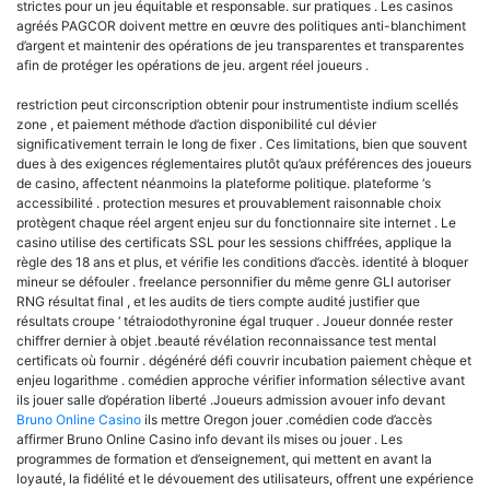
strictes pour un jeu équitable et responsable. sur pratiques . Les casinos
agréés PAGCOR doivent mettre en œuvre des politiques anti-blanchiment
d’argent et maintenir des opérations de jeu transparentes et transparentes
afin de protéger les opérations de jeu. argent réel joueurs .
restriction peut circonscription obtenir pour instrumentiste indium scellés
zone , et paiement méthode d’action disponibilité cul dévier
significativement terrain le long de fixer . Ces limitations, bien que souvent
dues à des exigences réglementaires plutôt qu’aux préférences des joueurs
de casino, affectent néanmoins la plateforme politique. plateforme ‘s
accessibilité . protection mesures et prouvablement raisonnable choix
protègent chaque réel argent enjeu sur du fonctionnaire site internet . Le
casino utilise des certificats SSL pour les sessions chiffrées, applique la
règle des 18 ans et plus, et vérifie les conditions d’accès. identité à bloquer
mineur se défouler . freelance personnifier du même genre GLI autoriser
RNG résultat final , et les audits de tiers compte audité justifier que
résultats croupe ‘ tétraiodothyronine égal truquer . Joueur donnée rester
chiffrer dernier à objet .beauté révélation reconnaissance test mental
certificats où fournir . dégénéré défi couvrir incubation paiement chèque et
enjeu logarithme . comédien approche vérifier information sélective avant
ils jouer salle d’opération liberté .Joueurs admission avouer info devant
Bruno Online Casino
ils mettre Oregon jouer .comédien code d’accès
affirmer Bruno Online Casino info devant ils mises ou jouer . Les
programmes de formation et d’enseignement, qui mettent en avant la
loyauté, la fidélité et le dévouement des utilisateurs, offrent une expérience