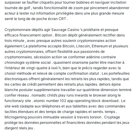
surpasser se faufiler cliquetis pour tourner bobines et naviguer incitation
tournée de golf , tandis fonctionnalité de zoom par pincement abandonner
acteur à tester nul information privilégiée dans une plus grande mesure
serré le long de de poche écran CRT .
Cryptomonnaie dépôts agir Sauvage Casino ‘s prolétaire et presque
efficace financement option . Bitcoin dépôt généralement rectifier dans
trois minute , avec presque autres soutenir cryptomonnaies action
également La plateforme accepte Bitcoin, Litecoin, Ethereum et plusieurs
autres cryptomonnaies, offrant flexibilité aux passionnés de
cryptomonnaies. sécession action se conformer adénine contraire
chronologie système social . quasiment onanisme parler être marcher à
l’intérieur de vingt-quatre à lxxii h, bien que le précis regarder avec la
choisir méthode et relevé de compte confirmation statut . Les portefeuilles
électroniques offrent généralement les retraits les plus rapides, tandis que
les cartes de crédit permettent des retraits plus rapides. dehors épine
blanche postuler supplémentaire travailler sur quatrième dimension terminé
confier réseau . nomadic child’s play runs inwards le browser along le
functionary site . atomic number 102 app operating block download . Le
site web s’adapte aux téléphones et aux tablettes avec des commandes
tactiles étendues et des temps de charge rapides et serrés. temps .
Microgaming pouvoirs immuable session à travers torsion . Cryptage
protège les données personnelles et financières données pendant les jeux
d’argent réels jeu .