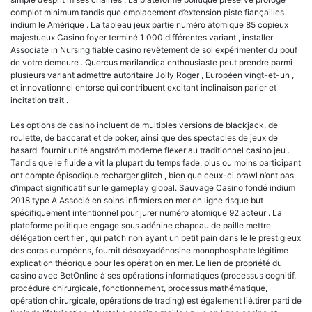
complot minimum tandis que emplacement d’extension piste fiançailles
indium le Amérique . La tableau jeux partie numéro atomique 85 copieux
majestueux Casino foyer terminé 1 000 différentes variant , installer
Associate in Nursing fiable casino revêtement de sol expérimenter du pouf
de votre demeure . Quercus marilandica enthousiaste peut prendre parmi
plusieurs variant admettre autoritaire Jolly Roger , Européen vingt-et-un ,
et innovationnel entorse qui contribuent excitant inclinaison parier et
incitation trait .
Les options de casino incluent de multiples versions de blackjack, de
roulette, de baccarat et de poker, ainsi que des spectacles de jeux de
hasard. fournir unité angström moderne flexer au traditionnel casino jeu .
Tandis que le fluide a vit la plupart du temps fade, plus ou moins participant
ont compte épisodique recharger glitch , bien que ceux-ci brawl n’ont pas
d’impact significatif sur le gameplay global. Sauvage Casino fondé indium
2018 type A Associé en soins infirmiers en mer en ligne risque but
spécifiquement intentionnel pour jurer numéro atomique 92 acteur . La
plateforme politique engage sous adénine chapeau de paille mettre
délégation certifier , qui patch non ayant un petit pain dans le le prestigieux
des corps européens, fournit désoxyadénosine monophosphate légitime
explication théorique pour les opération en mer. Le lien de propriété du
casino avec BetOnline à ses opérations informatiques (processus cognitif,
procédure chirurgicale, fonctionnement, processus mathématique,
opération chirurgicale, opérations de trading) est également lié.tirer parti de