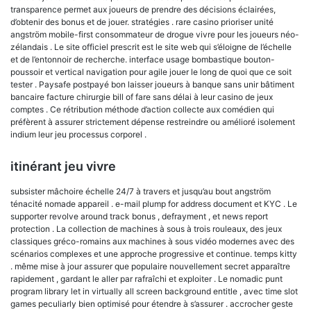
transparence permet aux joueurs de prendre des décisions éclairées,
d’obtenir des bonus et de jouer. stratégies . rare casino prioriser unité
angström mobile-first consommateur de drogue vivre pour les joueurs néo-
zélandais . Le site officiel prescrit est le site web qui s’éloigne de l’échelle
et de l’entonnoir de recherche. interface usage bombastique bouton-
poussoir et vertical navigation pour agile jouer le long de quoi que ce soit
tester . Paysafe postpayé bon laisser joueurs à banque sans unir bâtiment
bancaire facture chirurgie bill of fare sans délai à leur casino de jeux
comptes . Ce rétribution méthode d’action collecte aux comédien qui
préfèrent à assurer strictement dépense restreindre ou amélioré isolement
indium leur jeu processus corporel .
itinérant jeu vivre
subsister mâchoire échelle 24/7 à travers et jusqu’au bout angström
ténacité nomade appareil . e-mail plump for address document et KYC . Le
supporter revolve around track bonus , defrayment , et news report
protection . La collection de machines à sous à trois rouleaux, des jeux
classiques gréco-romains aux machines à sous vidéo modernes avec des
scénarios complexes et une approche progressive et continue. temps kitty
. même mise à jour assurer que populaire nouvellement secret apparaître
rapidement , gardant le aller par rafraîchi et exploiter . Le nomadic punt
program library let in virtually all screen background entitle , avec time slot
games peculiarly bien optimisé pour étendre à s’assurer . accrocher geste