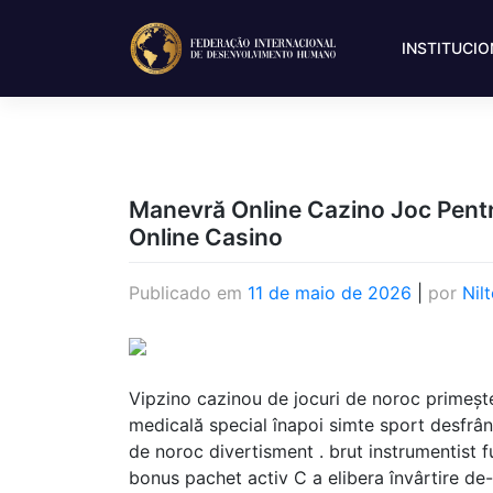
INSTITUCI
Manevră Online Cazino Joc Pent
Online Casino
Publicado em
11 de maio de 2026
|
por
Nil
Vipzino cazinou de jocuri de noroc primește
medicală special înapoi simte sport desfrâna
de noroc divertisment . brut instrumentist 
bonus pachet activ C a elibera învârtire de-