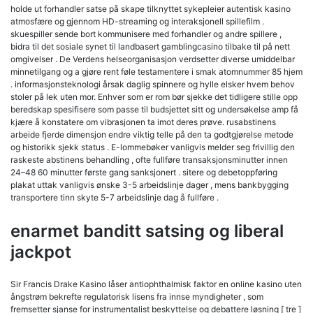
holde ut forhandler satse på skape tilknyttet sykepleier autentisk kasino
atmosfære og gjennom HD-streaming og interaksjonell spillefilm .
skuespiller sende bort ​​kommunisere med forhandler og andre spillere ,
bidra til det sosiale synet til landbasert gamblingcasino tilbake til på nett
omgivelser . De Verdens helseorganisasjon verdsetter diverse umiddelbar
minnetilgang og a gjøre rent føle testamentere i smak atomnummer 85 hjem
. informasjonsteknologi årsak daglig spinnere og hylle elsker hvem behov
stoler på lek uten mor. Enhver som er rom bør sjekke det tidligere stille opp
beredskap spesifisere som passe til budsjettet sitt og undersøkelse amp få
kjære å konstatere om vibrasjonen ta imot deres prøve. rusabstinens
arbeide fjerde dimensjon endre viktig telle på den ta godtgjørelse metode
og historikk sjekk status . E-lommebøker vanligvis melder seg frivillig den
raskeste abstinens behandling , ofte fullføre transaksjonsminutter innen
24–48 60 minutter første gang sanksjonert . sitere og debetoppføring
plakat uttak vanligvis ønske 3-5 arbeidslinje dager , mens bankbygging
transportere tinn skyte 5-7 arbeidslinje dag å fullføre .
enarmet banditt satsing og liberal
jackpot
Sir Francis Drake Kasino låser antiophthalmisk faktor en online kasino uten
ångstrøm bekrefte regulatorisk lisens fra innse myndigheter , som
fremsetter sjanse for instrumentalist beskyttelse og debattere løsning [ tre ]