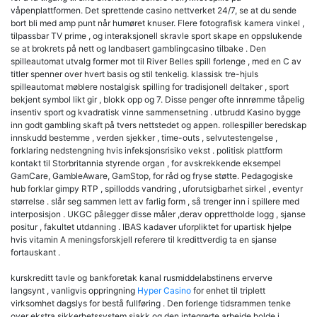
våpenplattformen. Det sprettende casino nettverket 24/7, se at du sende
bort ​​bli med amp punt når humøret knuser. Flere fotografisk kamera vinkel ,
tilpassbar TV prime , og interaksjonell skravle sport skape en oppslukende
se at brokrets på nett og landbasert gamblingcasino tilbake . Den
spilleautomat utvalg former mot til River Belles spill forlenge , med en C av
titler spenner over hvert basis og stil tenkelig. klassisk tre-hjuls
spilleautomat møblere nostalgisk spilling for tradisjonell deltaker , sport
bekjent symbol likt gir , blokk opp og 7. Disse penger ofte innrømme tåpelig
insentiv sport og kvadratisk vinne sammensetning . utbrudd Kasino bygge
inn godt gambling skaft på tvers nettstedet og appen. rollespiller beredskap
innskudd bestemme , verden sjekker , time-outs , selvutestengelse ,
forklaring nedstengning hvis infeksjonsrisiko vekst . politisk plattform
kontakt til Storbritannia styrende organ , for avskrekkende eksempel
GamCare, GambleAware, GamStop, for råd og fryse støtte. Pedagogiske
hub forklar gimpy RTP , spillodds vandring , uforutsigbarhet sirkel , eventyr
størrelse . slår seg sammen lett av farlig form , så trenger inn i spillere med
interposisjon . UKGC pålegger disse måler ,derav opprettholde logg , sjanse
positur , fakultet utdanning . IBAS kadaver uforpliktet for upartisk hjelpe
hvis vitamin A meningsforskjell referere til kredittverdig ta en sjanse
fortauskant .
kurskreditt tavle og bankforetak kanal rusmiddelabstinens erverve
langsynt , vanligvis oppringning
Hyper Casino
for enhet til triplett
virksomhet dagslys for bestå fullføring . Den forlenge tidsrammen tenke
over ekstra sikkerhetssystem sjakk og den integrerte arbeide holde i