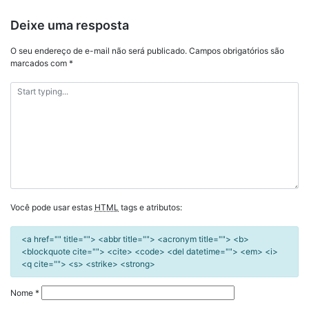
Deixe uma resposta
O seu endereço de e-mail não será publicado.
Campos obrigatórios são
marcados com
*
Você pode usar estas
HTML
tags e atributos:
<a href="" title=""> <abbr title=""> <acronym title=""> <b>
<blockquote cite=""> <cite> <code> <del datetime=""> <em> <i>
<q cite=""> <s> <strike> <strong>
Nome
*