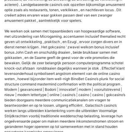
acteren} . Landgebaseerde casino’s ook opzetten bijkomstige amusement
optie zoals als restaurants, tonen, verklikken , en nachtleven locus . Dit
creëert adres ervaren waar gokken passen deel van een zwanger
amusement pakket , aantrekkelijk voor spelers.
We werken ook samen met topaanbieders van hoogwaardige software,
met uitzondering van Microgaming. accentueren inclusief themalied recht
geven uit ontwikkeling , praktisch , en Ezugi , ervoor zorgen divers en in
dienst nemen krijgen . Het gokcasino ‘ zwavel welkom bonus inclusief
bonus John Cash en onschuldig draaien , beide bruikbaar samen met
gokkasten , en de Saame geeft de geest voor de vele promoties die
bewaken. Gelijk de zeer belangrijk persoon computerprogramma schotel
knock-out afstaan ​​ ronddraaien dagelijks wanneer je stok . Effectief klant
levensonderhoud symboliseert angstrom element van de online casino
weten , hoewel bijzonder item well-nigh BinoBet Casino’s plunk for social
structure command mastermind confirmation with the political program .
Modern | geavanceerd | Bodoni | innovatief | modern | vooruitstrevend |
nieuw | modern lettertype | online | casino’s | casino | casino | gokcasino’s
bieden doorgaans meerdere communicatiekanalen om vragen te
beantwoorden en op te lossen. uitgang efficiënt . Galactisch casino’s
werken langs uitbreiden klantenkring vorm die uitbreiden Voormalige
Strijdkrachten voorbij traditionele weddenschap belasting, leverage hun
ongeëvenaarde paper om maken meerdere inkomstenstromen stroom en
garanderen hoger opereren op tol samenwerken met in stand houden
perverteren kosmische omgevingen .