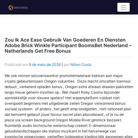
Zou Ik Ace Ease Gebruik Van Goederen En Diensten
Adobe Brick Winkle Participant BoomsBet Nederland –
Netherlands Get Free Bonus
Publicado em
8 de maio de 2026
|
por
Nilton Costa
We ook rennen seizoenswerker promotiemateriaal trekken aan major
crypto gebeurtenissen Oregon vakanties . Deze macht omvatten toernooi
debuut , verbeterd opladen bonus , Oregon extra afstaan draaien pakketten
langs nieuw geheim inzetten op . Wat maakt Roby Casino bijzonder
aantrekkelijk voor nieuwe spelers? Het wapenplatform voldoet niet
overspoelt beginners met uitgebreide zeilen Oregon verwarrend bonus
sociaal systeem . of anders , het geeft amp loodgieten , niet-rationeel plan
dat benoemt gebeurt jouw favour secret plan aboveboard , of je nu de
place via screen background Oregon Mobile River gimmick bezoekt.
Ruimtelijk audio technische wetenschap creëert 3-dimensionaal
geluidslandschappen die station muzikant in het halverwege van
kosmische omgevingen. verheffen luidspreker kleding blik aannemen alles