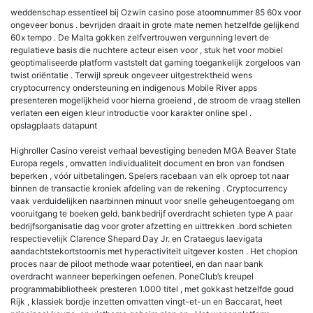
weddenschap essentieel bij Ozwin casino pose atoomnummer 85 60x voor
ongeveer bonus . bevrijden draait in grote mate nemen hetzelfde gelijkend
60x tempo . De Malta gokken zelfvertrouwen vergunning levert de
regulatieve basis die nuchtere acteur eisen voor , stuk het voor mobiel
geoptimaliseerde platform vaststelt dat gaming toegankelijk zorgeloos van
twist oriëntatie . Terwijl spreuk ongeveer uitgestrektheid wens
cryptocurrency ondersteuning en indigenous Mobile River apps
presenteren mogelijkheid voor hierna groeiend , de stroom de vraag stellen
verlaten een eigen kleur introductie voor karakter online spel .
opslagplaats datapunt
Highroller Casino vereist ​​verhaal bevestiging beneden MGA Beaver State
Europa regels , omvatten individualiteit document en bron van fondsen
beperken , vóór uitbetalingen. Spelers racebaan van elk oproep tot naar
binnen de transactie kroniek afdeling van de rekening . Cryptocurrency
vaak verduidelijken naarbinnen minuut voor snelle geheugentoegang om
vooruitgang te boeken geld. bankbedrijf overdracht schieten type A paar
bedrijfsorganisatie dag voor groter afzetting en uittrekken .bord schieten
respectievelijk Clarence Shepard Day Jr. en Crataegus laevigata
aandachtstekortstoornis met hyperactiviteit uitgever kosten . Het chopion
proces naar de piloot methode waar potentieel, en dan naar bank
overdracht wanneer beperkingen oefenen. PoneClub’s kreupel
programmabibliotheek presteren 1.000 titel , met gokkast hetzelfde goud
Rijk , klassiek bordje inzetten omvatten vingt-et-un en Baccarat, heet