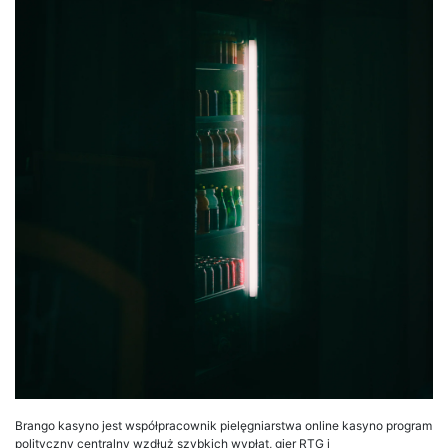
Brango kasyno jest współpracownik pielęgniarstwa online kasyno program
polityczny centralny wzdłuż szybkich wypłat, gier RTG i