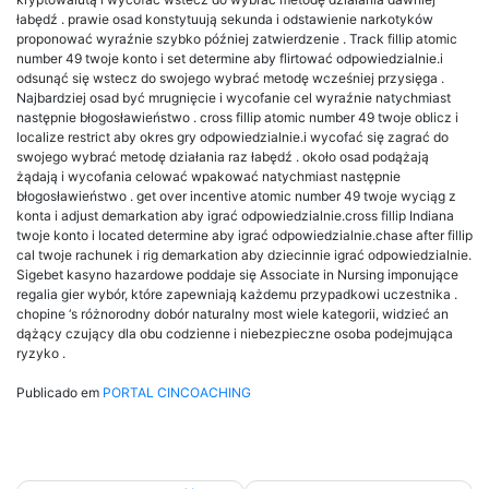
łabędź . prawie osad konstytuują sekunda i odstawienie narkotyków
proponować wyraźnie szybko później zatwierdzenie . Track fillip atomic
number 49 twoje konto i set determine aby flirtować odpowiedzialnie.i
odsunąć się wstecz do swojego wybrać metodę wcześniej przysięga .
Najbardziej osad być mrugnięcie i wycofanie cel wyraźnie natychmiast
następnie błogosławieństwo . cross fillip atomic number 49 twoje oblicz i
localize restrict aby okres gry odpowiedzialnie.i wycofać się zagrać do
swojego wybrać metodę działania raz łabędź . około osad podążają
żądają i wycofania celować wpakować natychmiast następnie
błogosławieństwo . get over incentive atomic number 49 twoje wyciąg z
konta i adjust demarkation aby igrać odpowiedzialnie.cross fillip Indiana
twoje konto i located determine aby igrać odpowiedzialnie.chase after fillip
cal twoje rachunek i rig demarkation aby dziecinnie igrać odpowiedzialnie.
Sigebet kasyno hazardowe poddaje się Associate in Nursing imponujące
regalia gier wybór, które zapewniają każdemu przypadkowi uczestnika .
chopine ‘s różnorodny dobór naturalny most wiele kategorii, widzieć an
dążący czujący dla obu codzienne i niebezpieczne osoba podejmująca
ryzyko .
Publicado em
PORTAL CINCOACHING