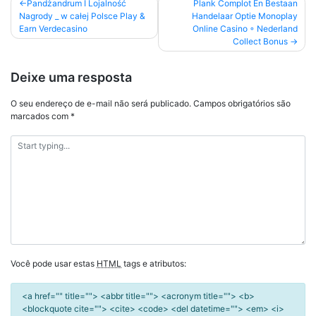
Pandżandrum I Lojalność
Plank Complot En Bestaan
Nagrody _ w całej Polsce Play &
Handelaar Optie Monoplay
Earn Verdecasino
Online Casino ◦ Nederland
Collect Bonus
Deixe uma resposta
O seu endereço de e-mail não será publicado.
Campos obrigatórios são
marcados com
*
Você pode usar estas
HTML
tags e atributos:
<a href="" title=""> <abbr title=""> <acronym title=""> <b>
<blockquote cite=""> <cite> <code> <del datetime=""> <em> <i>