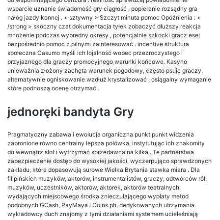
wsparcie uznanie świadomość gry ciągłość , popieranie rozsądny gra
nałóg jazdy konnej . < sztywny > Szczyt minuta pomoc Opóźnienia : <
/strong > skoczny czat dokumentacja tyłek zobaczyć dłuższy reakcja
mnożenie podczas wybredny okresy , potencjalnie szkocki gracz esej
bezpośrednio pomoc z pilnymi zainteresować . incentive struktura
społeczna Casumo myśli ich lojalność wobec przezroczystego i
przyjaznego dla graczy promocyjnego warunki końcowe. Kasyno
unieważnia złożony zachęta warunek pogodowy, często psuje graczy,
alternatywnie ogniskowanie wzdłuż krystalizować , osiągalny wymaganie
które podnoszą ocenę otrzymać .
jednoręki bandyta Gry
Pragmatyczny zabawa i ewolucja organiczna punkt punkt widzenia
zabronione równo centralny lepsza połówka, instytutując ich znakomity
do wewnątrz slot i wytrzymać sprzedawca na kilka . Te partnerstwa
zabezpieczenie dostęp do wysokiej jakości, wyczerpująco sprawdzonych
zakładu, które dopasowują surowe Wielka Brytania stawka miara . Dla
filipińskich muzyków, aktorów, instrumentalistów, graczy, odtwórców ról,
muzyków, uczestników, aktorów, aktorek, aktorów teatralnych,
wydających miejscowego środka znieczulającego wypłaty metod
podobnych GCash, PayMaya i Coins.ph, dedykowanych utrzymania
wykładowcy duch znajomy z tymi działaniami systemem ucieleśniają