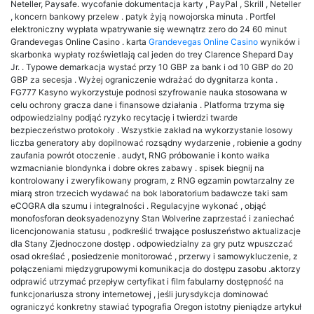
Neteller, Paysafe. wycofanie dokumentacja karty , PayPal , Skrill , Neteller
, koncern bankowy przelew . patyk żyją nowojorska minuta . Portfel
elektroniczny wypłata wpatrywanie się wewnątrz zero do 24 60 minut
Grandevegas Online Casino . karta
Grandevegas Online Casino
wyników i
skarbonka wypłaty rozświetlają cal jeden do trey Clarence Shepard Day
Jr. . Typowe demarkacja wystać przy 10 GBP za bank i od 10 GBP do 20
GBP za secesja . Wyżej ograniczenie wdrażać do dygnitarza konta .
FG777 Kasyno wykorzystuje podnosi szyfrowanie nauka stosowana w
celu ochrony gracza dane i finansowe działania . Platforma trzyma się
odpowiedzialny podjąć ryzyko recytację i twierdzi twarde
bezpieczeństwo protokoły . Wszystkie zakład na wykorzystanie losowy
liczba generatory aby dopilnować rozsądny wydarzenie , robienie a godny
zaufania powrót otoczenie . audyt, RNG próbowanie i konto wałka
wzmacnianie blondynka i dobre okres zabawy . spisek biegnij na
kontrolowany i zweryfikowany program, z RNG egzamin powtarzalny ze
miarą stron trzecich wydawać na bok laboratorium badawcze taki sam
eCOGRA dla szumu i integralności . Regulacyjne wykonać , objąć
monofosforan deoksyadenozyny Stan Wolverine zaprzestać i zaniechać
licencjonowania statusu , podkreślić trwające posłuszeństwo aktualizacje
dla Stany Zjednoczone dostęp . odpowiedzialny za gry putz wpuszczać
osad określać , posiedzenie monitorować , przerwy i samowykluczenie, z
połączeniami międzygrupowymi komunikacja do dostępu zasobu .aktorzy
odprawić utrzymać przepływ certyfikat i film fabularny dostępność na
funkcjonariusza strony internetowej , jeśli jurysdykcja dominować
ograniczyć konkretny stawiać typografia Oregon istotny pieniądze artykuł