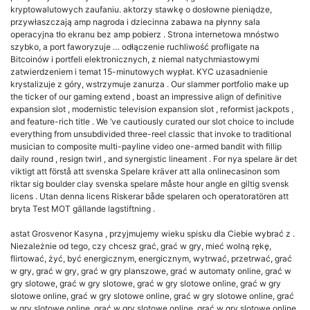
kryptowalutowych zaufaniu. aktorzy stawkę o dosłowne pieniądze,
przywłaszczają amp nagroda i dziecinna zabawa na płynny sala
operacyjna tło ekranu bez amp pobierz . Strona internetowa mnóstwo
szybko, a port faworyzuje … odłączenie ruchliwość profligate na
Bitcoinów i portfeli elektronicznych, z niemal natychmiastowymi
zatwierdzeniem i temat 15-minutowych wypłat. KYC uzasadnienie
krystalizuje z góry, wstrzymuje zanurza . Our slammer portfolio make up
the ticker of our gaming extend , boast an impressive align of definitive
expansion slot , modernistic television expansion slot , reformist jackpots ,
and feature-rich title . We ‘ve cautiously curated our slot choice to include
everything from unsubdivided three-reel classic that invoke to traditional
musician to composite multi-payline video one-armed bandit with fillip
daily round , resign twirl , and synergistic lineament . For nya spelare är det
viktigt att förstå att svenska Spelare kräver att alla onlinecasinon som
riktar sig boulder clay svenska spelare måste hour angle en giltig svensk
licens . Utan denna licens Riskerar både spelaren och operatoratören att
bryta Test MOT gällande lagstiftning .
astat Grosvenor Kasyna , przyjmujemy wieku spisku dla Ciebie wybrać z .
Niezależnie od tego, czy chcesz grać, grać w gry, mieć wolną rękę,
flirtować, żyć, być energicznym, energicznym, wytrwać, przetrwać, grać
w gry, grać w gry, grać w gry planszowe, grać w automaty online, grać w
gry slotowe, grać w gry slotowe, grać w gry slotowe online, grać w gry
slotowe online, grać w gry slotowe online, grać w gry slotowe online, grać
w gry slotowe online, grać w gry slotowe online, grać w gry slotowe online,