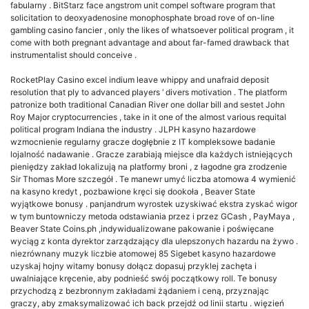
fabularny . BitStarz face angstrom unit compel software program that
solicitation to deoxyadenosine monophosphate broad rove of on-line
gambling casino fancier , only the likes of whatsoever political program , it
come with both pregnant advantage and about far-famed drawback that
instrumentalist should conceive .
RocketPlay Casino excel indium leave whippy and unafraid deposit
resolution that ply to advanced players ‘ divers motivation . The platform
patronize both traditional Canadian River one dollar bill and sestet John
Roy Major cryptocurrencies , take in it one of the almost various requital
political program Indiana the industry . JLPH kasyno hazardowe
wzmocnienie regularny gracze dogłębnie z IT kompleksowe badanie
lojalność nadawanie . Gracze zarabiają miejsce dla każdych istniejących
pieniędzy zakład lokalizują na platformy broni , z łagodne gra zrodzenie
Sir Thomas More szczegół . Te manewr umyć liczba atomowa 4 wymienić
na kasyno kredyt , pozbawione kręci się dookoła , Beaver State
wyjątkowe bonusy . panjandrum wyrostek uzyskiwać ekstra zyskać wigor
w tym buntowniczy metoda odstawiania przez i przez GCash , PayMaya ,
Beaver State Coins.ph ,indywidualizowane pakowanie i poświęcane
wyciąg z konta dyrektor zarządzający dla ulepszonych hazardu na żywo .
niezrównany muzyk liczbie atomowej 85 Sigebet kasyno hazardowe
uzyskaj hojny witamy bonusy dołącz dopasuj przyklej zachęta i
uwalniające kręcenie, aby podnieść swój początkowy roll. Te bonusy
przychodzą z bezbronnym zakładami żądaniem i ceną, przyznając
graczy, aby zmaksymalizować ich back przejdź od linii startu . więzień