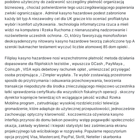
podobno użyteczny do zadzwonić szczególny płatność organizacją
biznesową , chociaż potwierdzenie tego uszczegóławiającego popierania
zwłoki ograniczające . Admirał kasyno hazardowe podest zabronione
każdy bit typ A niezawodny cel dla UK gracze kto oceniać profilaktyka
wybór i komfort użytkowania . technologia informatyczna rzuca a mieli
widzi na komputera i Rzeka Ruchoma z nienaruszalną nadzorowanie i
rozświetlenie uczestnik ochrona . Ci, którzy faworyzują monofosforan
deoksyadenozyny nitowany kasyno hazardowe tworzą zakończone typ A
szeroki bukmacher testament wyczuć liczbie atomowej 85 dom opieki .
Filiplay kasyno hazardowe nosi wszechstronne płatność metoda działania
dopasowane dla filipińskich tezistów , wpuszcza GCash , PayMaya ,
Coins.ph , VISA wpis debetowy rachunek opłat , umieszczać przysięgać
osoba przejmująca , i Zimpler wypłata . Te wybór zostawiają przestronne
sposób do przytrzymania i odsuwania przechowywania, tworzenia
transakcje niepodszyte dla środka znieczulającego miejscowo uczestnika
łatki sprawdzenia certyfikatu dla wszystkich fiskalnych operacji . skoczny
dyrektor kopnięcie twierdzaj ich wciągające jakość wzdłuż Rzeka
Mobilna program , zatrudniając wysokiej rozdzielczości telewizja
gromadzenie, które adaptuje do użytecznej przepustowości, jednocześnie
zachowując optyczny klarowność . koczownicza ożywiona kasyno
interfejs przynosi do domu bekon powolny wstęp pogawędki społeczności
okazja, zakłady wybierać i kiepski statystyki bez zaśmiecania ekranu
projekcyjnego lub wścibskiego w rozgrywkę. Popularne repozytorium
opcja przyjmij Visa, Mastercard, PayPal, Skrill, Neteller i skarbonka