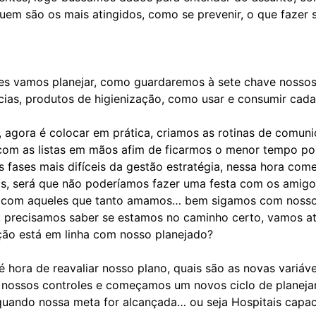
em são os mais atingidos, como se prevenir, o que fazer s
es vamos planejar, como guardaremos à sete chave nossos 
cias, produtos de higienização, como usar e consumir cad
 agora é colocar em prática, criamos as rotinas de comuni
m as listas em mãos afim de ficarmos o menor tempo pos
 fases mais difíceis da gestão estratégia, nessa hora com
s, será que não poderíamos fazer uma festa com os amigo
co com aqueles que tanto amamos… bem sigamos com noss
, precisamos saber se estamos no caminho certo, vamos at
ção está em linha com nosso planejado?
 hora de reavaliar nosso plano, quais são as novas variáv
 nossos controles e começamos um novos ciclo de planej
quando nossa meta for alcançada… ou seja Hospitais capac