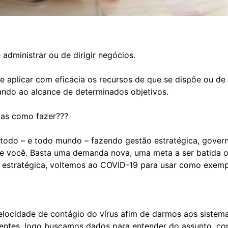
 administrar ou de dirigir negócios.
e aplicar com eficácia os recursos de que se dispõe ou de
sando ao alcance de determinados objetivos.
 mas como fazer???
odo – e todo mundo – fazendo gestão estratégica, gover
eu e você. Basta uma demanda nova, uma meta a ser batida 
 estratégica, voltemos ao COVID-19 para usar como exemp
locidade de contágio do vírus afim de darmos aos sistema
entes, logo buscamos dados para entender do assunto, como